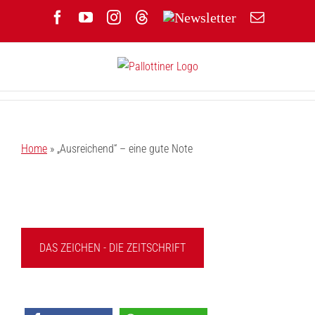
Zum
Facebook
YouTube
Instagram
Threads
Newsletter
E-
Inhalt
Mail
springen
Home
»
„Ausreichend“ – eine gute Note
DAS ZEICHEN - DIE ZEITSCHRIFT