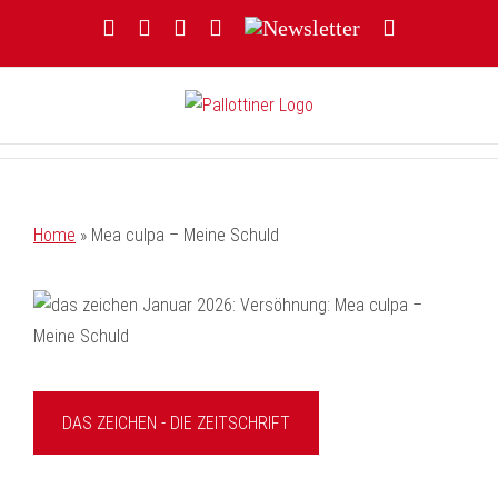
Zum
Facebook
YouTube
Instagram
Threads
Newsletter
E-
Inhalt
Mail
springen
Home
»
Mea culpa – Meine Schuld
DAS ZEICHEN - DIE ZEITSCHRIFT