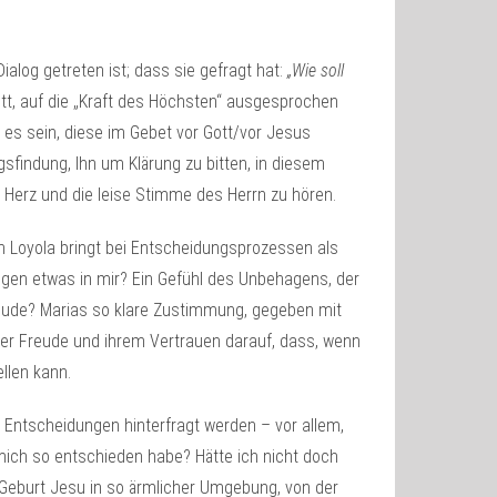
alog getreten ist; dass sie gefragt hat:
„Wie soll
tt, auf die „Kraft des Höchsten“ ausgesprochen
 es sein, diese im Gebet vor Gott/vor Jesus
gsfindung, Ihn um Klärung zu bitten, in diesem
 Herz und die leise Stimme des Herrn zu hören.
on Loyola bringt bei Entscheidungsprozessen als
gegen etwas in mir? Ein Gefühl des Unbehagens, der
Freude? Marias so klare Zustimmung, gegeben mit
hrer Freude und ihrem Vertrauen darauf, dass, wenn
llen kann.
Entscheidungen hinterfragt werden – vor allem,
mich so entschieden habe? Hätte ich nicht doch
Geburt Jesu in so ärmlicher Umgebung, von der