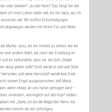
en oder bleiben? Ja oder Nein? Das fängt bei der
m ich mein Leben teilen will, bis hin dazu, wo ich
einsetzen will. Wir treffen Entscheidungen
hl abgewogen werden mit ihrem Für und Wider.
ie Mutter Jesu, als ein Vorbild zu sehen, wie wir
ie eine andere Wahl, als nach der Erzählung im
t und ihr verkündete,
dass sie bei Gott „Gnade
en Jesus geben solle? Groß werde er sein und Sohn
 herrschen, und seine Herrschaft werde kein Ende
urch seinen Engel ausgesprochen, ließ Maria
cken, wenn etwas an uns heran getragen wird –
eben verändern, womöglich auf den Kopf stellen
geben hat:
„Siehe, ich bin die Magd des Herrn, mir
werden könnte als ein sofortiges,