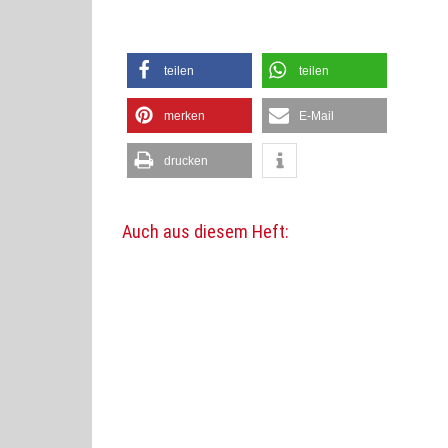
teilen
teilen
merken
E-Mail
drucken
Auch aus diesem Heft: