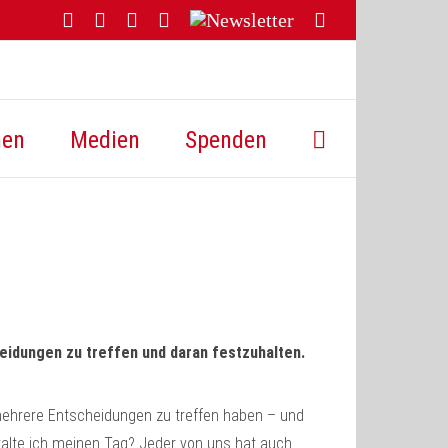
Facebook
YouTube
Instagram
Threads
Newsletter
E-
Mail
hen
Medien
Spenden
eidungen zu treffen und daran festzuhalten.
 mehrere Entscheidungen zu treffen haben – und
talte ich meinen Tag? Jeder von uns hat auch