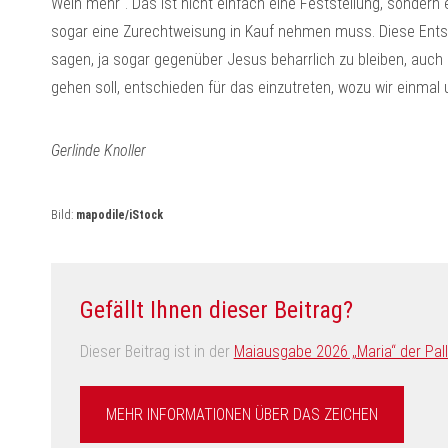
Wein mehr“. Das ist nicht einfach eine Feststellung, sondern 
sogar eine Zurechtweisung in Kauf nehmen muss. Diese Ents
sagen, ja sogar gegenüber Jesus beharrlich zu bleiben, auch
gehen soll, entschieden für das einzutreten, wozu wir einmal
Gerlinde Knoller
Bild:
mapodile/iStock
Gefällt Ihnen dieser Beitrag?
Dieser Beitrag ist in der
Maiausgabe 2026 „Maria“ der Pallo
MEHR INFORMATIONEN ÜBER DAS ZEICHEN