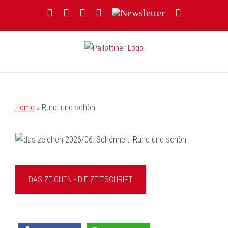
Zum
Facebook
YouTube
Instagram
Threads
Newsletter
E-
Inhalt
Mail
springen
Home
»
Rund und schön
DAS ZEICHEN - DIE ZEITSCHRIFT