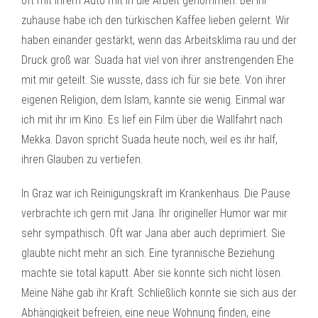
oft mit ihrem Auto mit in die Arbeit genommen. Bei ihr
zuhause habe ich den türkischen Kaffee lieben gelernt. Wir
haben einander gestärkt, wenn das Arbeitsklima rau und der
Druck groß war. Suada hat viel von ihrer anstrengenden Ehe
mit mir geteilt. Sie wusste, dass ich für sie bete. Von ihrer
eigenen Religion, dem Islam, kannte sie wenig. Einmal war
ich mit ihr im Kino. Es lief ein Film über die Wallfahrt nach
Mekka. Davon spricht Suada heute noch, weil es ihr half,
ihren Glauben zu vertiefen.
In Graz war ich Reinigungskraft im Krankenhaus. Die Pause
verbrachte ich gern mit Jana. Ihr origineller Humor war mir
sehr sympathisch. Oft war Jana aber auch deprimiert. Sie
glaubte nicht mehr an sich. Eine tyrannische Beziehung
machte sie total kaputt. Aber sie konnte sich nicht lösen.
Meine Nähe gab ihr Kraft. Schließlich konnte sie sich aus der
Abhängigkeit befreien, eine neue Wohnung finden, eine