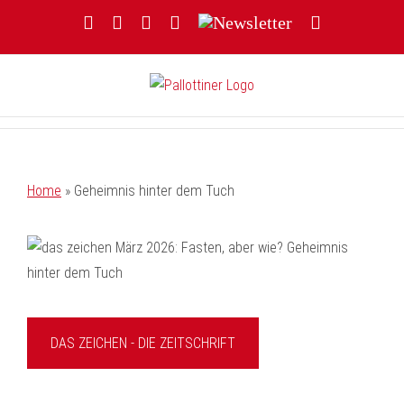
Zum
Facebook
YouTube
Instagram
Threads
Newsletter
E-
Inhalt
Mail
springen
Home
»
Geheimnis hinter dem Tuch
DAS ZEICHEN - DIE ZEITSCHRIFT