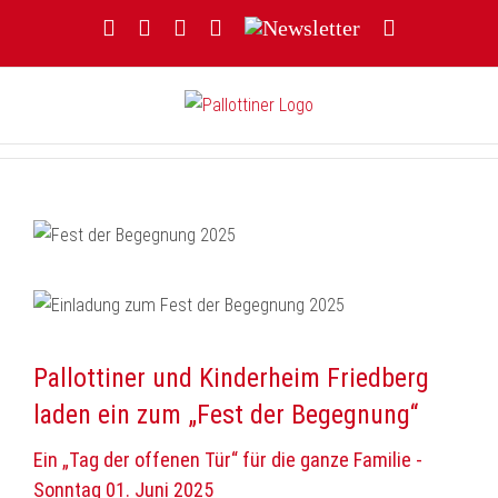
Zum
Facebook
YouTube
Instagram
Threads
Newsletter
E-
Inhalt
Mail
springen
Pallottiner und Kinderheim Friedberg
laden ein zum „Fest der Begegnung“
Ein „Tag der offenen Tür“ für die ganze Familie -
Sonntag 01. Juni 2025