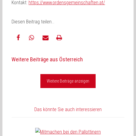
Kontakt:
https://www.ordensgemeinschaften.at/
Diesen Beitrag teilen…
teilen
teilen
E-
drucken
Weitere Beiträge aus Österreich
Mail
Weitere Beiträge anzeigen
Das könnte Sie auch interessieren