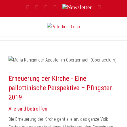
Zum
Facebook
YouTube
Instagram
Threads
Newsletter
E-
Inhalt
Mail
springen
Erneuerung der Kirche - Eine
pallottinische Perspektive – Pfingsten
2019
Alle sind betroffen
Die Erneuerung der Kirche geht alle an, das ganze Volk