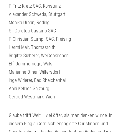
P. Fritz Kretz SAC, Konstanz
Alexander Schweda, Stuttgart
Monika Urban, Roding
Sr. Dorotea Castano SAC
P. Christian Stumpf SAC, Freising
Hermi Mair, Thomasroith
Brigitte Sieberer, Weißenkirchen
Elfi Jammernegg, Wals
Marianne Ofner, Wilfersdorf
Inge Widerer, Bad Rheichenhall
Anni Kellner, Salzburg
Gertrud Westmark, Wien
Glaube trifft Welt – viel öfter, als man denken würde. In
diesem Blog äußern sich engagierte Christinnen und
Christen, die mit beiden Beinen fest am Boden und im