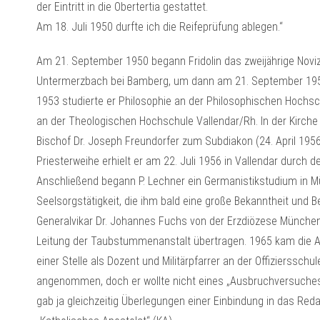
der Eintritt in die Obertertia gestattet.
Am 18. Juli 1950 durfte ich die Reifeprüfung ablegen.“
Am 21. September 1950 begann Fridolin das zweijährige Novizi
Untermerzbach bei Bamberg, um dann am 21. September 1952 
1953 studierte er Philosophie an der Philosophischen Hochs
an der Theologischen Hochschule Vallendar/Rh. In der Kirche 
Bischof Dr. Joseph Freundorfer zum Subdiakon (24. April 1956
Priesterweihe erhielt er am 22. Juli 1956 in Vallendar durch d
Anschließend begann P. Lechner ein Germanistikstudium in Mün
Seelsorgstätigkeit, die ihm bald eine große Bekanntheit und 
Generalvikar Dr. Johannes Fuchs von der Erzdiözese Münche
Leitung der Taubstummenanstalt übertragen. 1965 kam die Anf
einer Stelle als Dozent und Militärpfarrer an der Offizierssc
angenommen, doch er wollte nicht eines „Ausbruchversuches
gab ja gleichzeitig Überlegungen einer Einbindung in das Reda