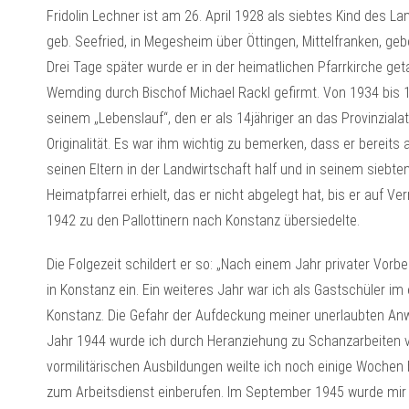
Fridolin Lechner ist am 26. April 1928 als siebtes Kind des 
geb. Seefried, in Megesheim über Öttingen, Mittelfranken, geb
Drei Tage später wurde er in der heimatlichen Pfarrkirche get
Wemding durch Bischof Michael Rackl gefirmt. Von 1934 bis 
seinem „Lebenslauf“, den er als 14jähriger an das Provinzialat 
Originalität. Es war ihm wichtig zu bemerken, dass er bereits a
seinen Eltern in der Landwirtschaft half und in seinem siebt
Heimatpfarrei erhielt, das er nicht abgelegt hat, bis er auf V
1942 zu den Pallottinern nach Konstanz übersiedelte.
Die Folgezeit schildert er so: „Nach einem Jahr privater Vorb
in Konstanz ein. Ein weiteres Jahr war ich als Gastschüler im 
Konstanz. Die Gefahr der Aufdeckung meiner unerlaubten Anw
Jahr 1944 wurde ich durch Heranziehung zu Schanzarbeiten v
vormilitärischen Ausbildungen weilte ich noch einige Wochen
zum Arbeitsdienst einberufen. Im September 1945 wurde mir