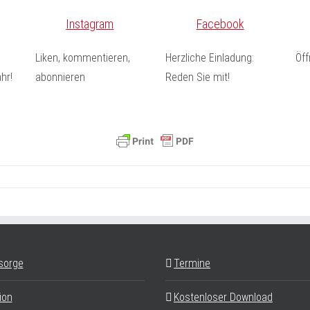
Instagram
Facebook
Liken, kommentieren,
Herzliche Einladung:
Öf
hr!
abonnieren
Reden Sie mit!
sorge
Termine
ion
Kostenloser Download