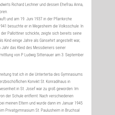
Landwirts Richard Lechner und dessen Ehefrau Anna,
oren.
auft und am 19. Juni 1937 in der Pfarrkirche
1941 besuchte er in Megesheim die Volksschule. In
der Pallottiner schickte, zeigte sich bereits seine
ls Kind einige Jahre als Gänsehirt angestellt war,
en Jahr das Kleid des Messdieners seiner
ermittlung von P. Ludwig Sittenauer am 3. September
ereitung trat ich in die Untertertia des Gymnasiums
erzbischöflichen Konvikt St. Konradihaus in
esenheit in St. Josef war zu groß geworden. Im
on der Schule entfernt. Nach verschiedenen
 bei meinen Eltern und wurde dann im Januar 1945
 im Privatgymnasium St. Paulusheim in Bruchsal