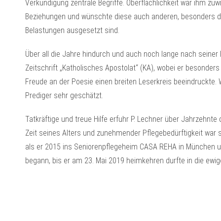
Verkündigung zentrale Begriffe. Oberflächlichkeit war ihm zuw
Beziehungen und wünschte diese auch anderen, besonders de
Belastungen ausgesetzt sind.
Über all die Jahre hindurch und auch noch lange nach seiner 
Zeitschrift „Katholisches Apostolat“ (KA), wobei er besonde
Freude an der Poesie einen breiten Leserkreis beeindruckte. W
Prediger sehr geschätzt.
Tatkräftige und treue Hilfe erfuhr P. Lechner über Jahrzehnte
Zeit seines Alters und zunehmender Pflegebedürftigkeit war si
als er 2015 ins Seniorenpflegeheim CASA REHA in München um
begann, bis er am 23. Mai 2019 heimkehren durfte in die ewi