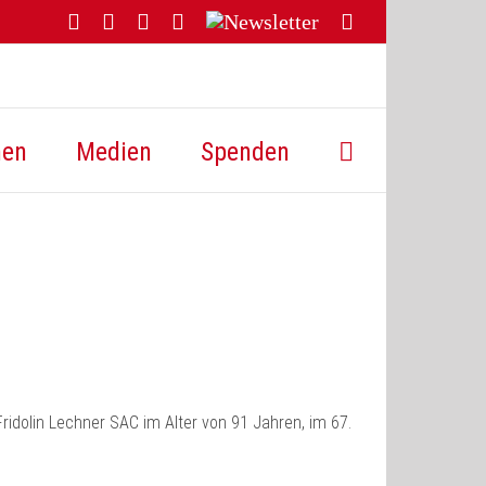
Facebook
YouTube
Instagram
Threads
Newsletter
E-
Mail
hen
Medien
Spenden
idolin Lechner SAC im Alter von 91 Jahren, im 67.