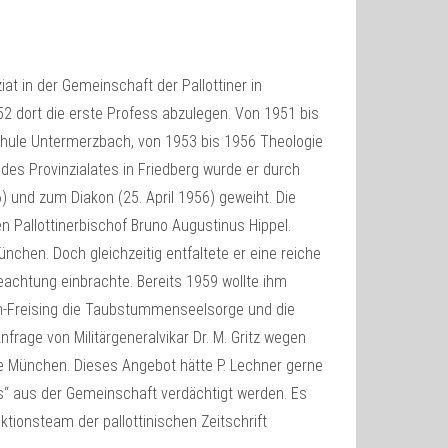
at in der Gemeinschaft der Pallottiner in
dort die erste Profess abzulegen. Von 1951 bis
chule Untermerzbach, von 1953 bis 1956 Theologie
des Provinzialates in Friedberg wurde er durch
) und zum Diakon (25. April 1956) geweiht. Die
en Pallottinerbischof Bruno Augustinus Hippel.
chen. Doch gleichzeitig entfaltete er eine reiche
Beachtung einbrachte. Bereits 1959 wollte ihm
n-Freising die Taubstummenseelsorge und die
rage von Militärgeneralvikar Dr. M. Gritz wegen
hule München. Dieses Angebot hätte P. Lechner gerne
“ aus der Gemeinschaft verdächtigt werden. Es
ktionsteam der pallottinischen Zeitschrift