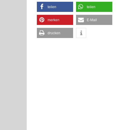
teilen
teilen
merken
E-Mail
drucken