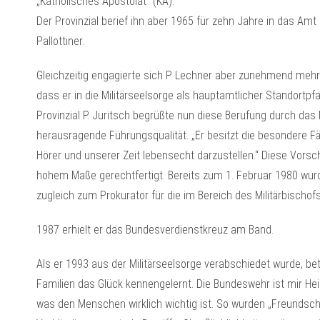
„Katholisches Apostolat“ (KA).
Der Provinzial berief ihn aber 1965 für zehn Jahre in das A
Pallottiner.
Gleichzeitig engagierte sich P. Lechner aber zunehmend mehr
dass er in die Militärseelsorge als hauptamtlicher Standortpf
Provinzial P. Juritsch begrüßte nun diese Berufung durch das
herausragende Führungsqualität. „Er besitzt die besondere Fä
Hörer und unserer Zeit lebensecht darzustellen.“ Diese Vorsch
hohem Maße gerechtfertigt. Bereits zum 1. Februar 1980 wur
zugleich zum Prokurator für die im Bereich des Militärbischofs
1987 erhielt er das Bundesverdienstkreuz am Band.
Als er 1993 aus der Militärseelsorge verabschiedet wurde, bet
Familien das Glück kennengelernt. Die Bundeswehr ist mir Hei
was den Menschen wirklich wichtig ist. So wurden „Freundsch