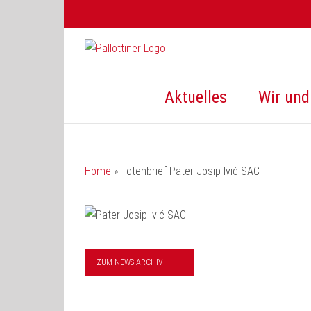
Zum
Inhalt
springen
Aktuelles
Wir und 
Home
»
Totenbrief Pater Josip Ivić SAC
ZUM NEWS-ARCHIV