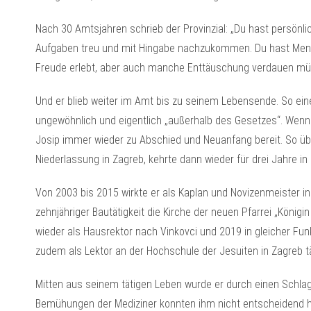
Nach 30 Amtsjahren schrieb der Provinzial: „Du hast persönl
Aufgaben treu und mit Hingabe nachzukommen. Du hast Mensche
Freude erlebt, aber auch manche Enttäuschung verdauen mü
Und er blieb weiter im Amt bis zu seinem Lebensende. So eine
ungewöhnlich und eigentlich „außerhalb des Gesetzes“. Wenn e
Josip immer wieder zu Abschied und Neuanfang bereit. So üb
Niederlassung in Zagreb, kehrte dann wieder für drei Jahre in
Von 2003 bis 2015 wirkte er als Kaplan und Novizenmeister i
zehnjähriger Bautätigkeit die Kirche der neuen Pfarrei „Königi
wieder als Hausrektor nach Vinkovci und 2019 in gleicher Funk
zudem als Lektor an der Hochschule der Jesuiten in Zagreb tä
Mitten aus seinem tätigen Leben wurde er durch einen Schlag
Bemühungen der Mediziner konnten ihm nicht entscheidend he