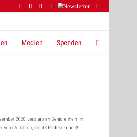
Facebook
YouTube
Instagram
Threads
Newsletter
E-
Mail
hen
Medien
Spenden
ember 2020, verstarb im Seniorenheim in
ter von 66 Jahren, mit 43 Profess- und 39