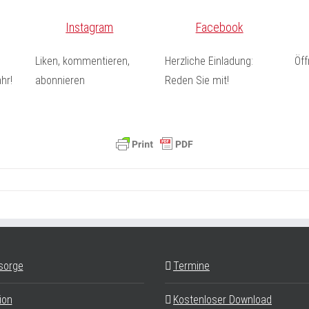
Instagram
Facebook
Liken, kommentieren,
Herzliche Einladung:
Öf
hr!
abonnieren
Reden Sie mit!
sorge
Termine
ion
Kostenloser Download