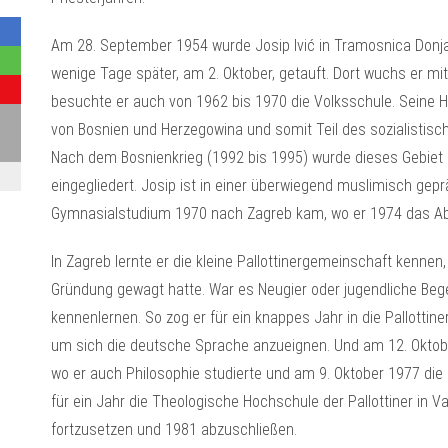
Am 28. September 1954 wurde Josip Ivić in Tramosnica Don
wenige Tage später, am 2. Oktober, getauft. Dort wuchs er mit
besuchte er auch von 1962 bis 1970 die Volksschule. Seine H
von Bosnien und Herzegowina und somit Teil des sozialistisc
Nach dem Bosnienkrieg (1992 bis 1995) wurde dieses Gebiet 
eingegliedert. Josip ist in einer überwiegend muslimisch g
Gymnasialstudium 1970 nach Zagreb kam, wo er 1974 das Abi
In Zagreb lernte er die kleine Pallottinergemeinschaft kennen
Gründung gewagt hatte. War es Neugier oder jugendliche Bege
kennenlernen. So zog er für ein knappes Jahr in die Pallottin
um sich die deutsche Sprache anzueignen. Und am 12. Oktobe
wo er auch Philosophie studierte und am 9. Oktober 1977 die
für ein Jahr die Theologische Hochschule der Pallottiner in 
fortzusetzen und 1981 abzuschließen.