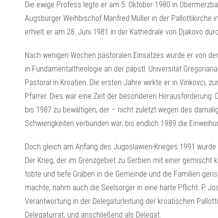
Die ewige Profess legte er am 5. Oktober 1980 in Obermerzb
Augsburger Weihbischof Manfred Müller in der Pallottikirche i
erhielt er am 28. Juni 1981 in der Kathedrale von Djakovo durc
Nach wenigen Wochen pastoralen Einsatzes wurde er von den
in Fundamentaltheologie an der päpstl. Universität Gregoriana
Pastoral in Kroatien. Die ersten Jahre wirkte er in Vinkovci, 
Pfarrer. Dies war eine Zeit der besonderen Herausforderung.
bis 1987 zu bewältigen, der – nicht zuletzt wegen des dama
Schwierigkeiten verbunden war, bis endlich 1989 die Einweihu
Doch gleich am Anfang des Jugoslawien-Krieges 1991 wurde 
Der Krieg, der im Grenzgebiet zu Serbien mit einer gemischt 
tobte und tiefe Gräben in die Gemeinde und die Familien geri
machte, nahm auch die Seelsorger in eine harte Pflicht. P. Jo
Verantwortung in der Delegaturleitung der kroatischen Pallot
Delegaturrat, und anschließend als Delegat.