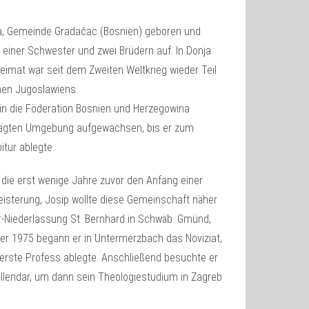
ja, Gemeinde Gradačac (Bosnien) geboren und
 einer Schwester und zwei Brüdern auf. In Donja
eimat war seit dem Zweiten Weltkrieg wieder Teil
hen Jugoslawiens.
in die Föderation Bosnien und Herzegowina
eprägten Umgebung aufgewachsen, bis er zum
tur ablegte.
, die erst wenige Jahre zuvor den Anfang einer
isterung, Josip wollte diese Gemeinschaft näher
er-Niederlassung St. Bernhard in Schwäb. Gmünd,
r 1975 begann er in Untermerzbach das Noviziat,
 erste Profess ablegte. Anschließend besuchte er
Vallendar, um dann sein Theologiestudium in Zagreb