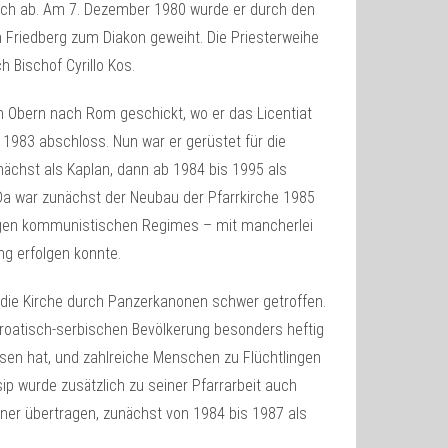
ach ab. Am 7. Dezember 1980 wurde er durch den
n Friedberg zum Diakon geweiht. Die Priesterweihe
h Bischof Cyrillo Kos.
 Obern nach Rom geschickt, wo er das Licentiat
 1983 abschloss. Nun war er gerüstet für die
zunächst als Kaplan, dann ab 1984 bis 1995 als
 Da war zunächst der Neubau der Pfarrkirche 1985
ligen kommunistischen Regimes – mit mancherlei
ng erfolgen konnte.
die Kirche durch Panzerkanonen schwer getroffen.
kroatisch-serbischen Bevölkerung besonders heftig
ssen hat, und zahlreiche Menschen zu Flüchtlingen
sip wurde zusätzlich zu seiner Pfarrarbeit auch
tiner übertragen, zunächst von 1984 bis 1987 als