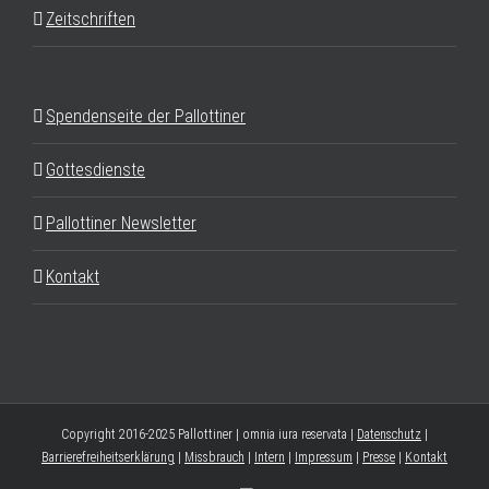
Zeitschriften
Spendenseite der Pallottiner
Gottesdienste
Pallottiner Newsletter
Kontakt
Copyright 2016-2025 Pallottiner | omnia iura reservata |
Datenschutz
|
Barrierefreiheitserklärung
|
Missbrauch
|
Intern
|
Impressum
|
Presse
|
Kontakt