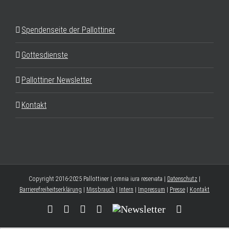
Spendenseite der Pallottiner
Gottesdienste
Pallottiner Newsletter
Kontakt
Copyright 2016-2025 Pallottiner | omnia iura reservata |
Datenschutz
|
Barrierefreiheitserklärung
|
Missbrauch
|
Intern
|
Impressum
|
Presse
|
Kontakt
Facebook
YouTube
Instagram
Threads
Newsletter
E-
Mail