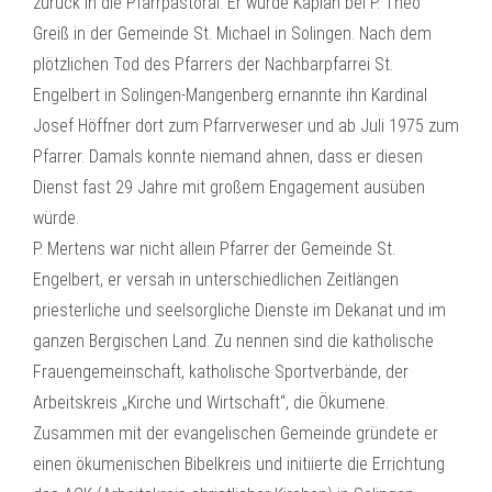
zurück in die Pfarrpastoral. Er wurde Kaplan bei P. Theo
Greiß in der Gemeinde St. Michael in Solingen. Nach dem
plötzlichen Tod des Pfarrers der Nachbarpfarrei St.
Engelbert in Solingen-Mangenberg ernannte ihn Kardinal
Josef Höffner dort zum Pfarrverweser und ab Juli 1975 zum
Pfarrer. Damals konnte niemand ahnen, dass er diesen
Dienst fast 29 Jahre mit großem Engagement ausüben
würde.
P. Mertens war nicht allein Pfarrer der Gemeinde St.
Engelbert, er versah in unterschiedlichen Zeitlängen
priesterliche und seelsorgliche Dienste im Dekanat und im
ganzen Bergischen Land. Zu nennen sind die katholische
Frauengemeinschaft, katholische Sportverbände, der
Arbeitskreis „Kirche und Wirtschaft“, die Ökumene.
Zusammen mit der evangelischen Gemeinde gründete er
einen ökumenischen Bibelkreis und initiierte die Errichtung