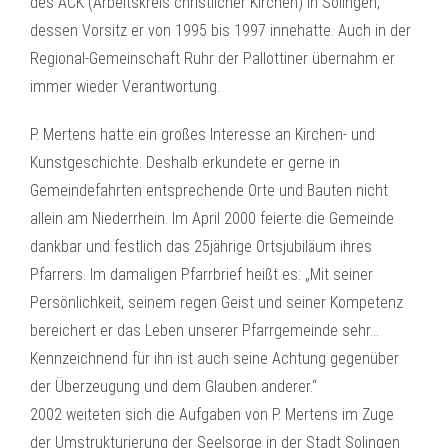
des ACK (Arbeitskreis christlicher Kirchen) in Solingen,
dessen Vorsitz er von 1995 bis 1997 innehatte. Auch in der
Regional-Gemeinschaft Ruhr der Pallottiner übernahm er
immer wieder Verantwortung.
P. Mertens hatte ein großes Interesse an Kirchen- und
Kunstgeschichte. Deshalb erkundete er gerne in
Gemeindefahrten entsprechende Orte und Bauten nicht
allein am Niederrhein. Im April 2000 feierte die Gemeinde
dankbar und festlich das 25jährige Ortsjubiläum ihres
Pfarrers. Im damaligen Pfarrbrief heißt es: „Mit seiner
Persönlichkeit, seinem regen Geist und seiner Kompetenz
bereichert er das Leben unserer Pfarrgemeinde sehr…
Kennzeichnend für ihn ist auch seine Achtung gegenüber
der Überzeugung und dem Glauben anderer.“
2002 weiteten sich die Aufgaben von P. Mertens im Zuge
der Umstrukturierung der Seelsorge in der Stadt Solingen