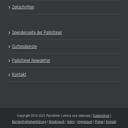
Zeitschriften
Spendenseite der Pallottiner
Gottesdienste
Pallottiner Newsletter
Kontakt
Copyright 2016-2025 Pallottiner | omnia iura reservata |
Datenschutz
|
Barrierefreiheitserklärung
|
Missbrauch
|
Intern
|
Impressum
|
Presse
|
Kontakt