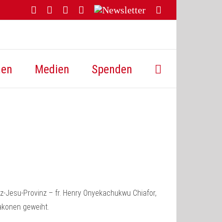
Facebook
YouTube
Instagram
Threads
Newsletter
E-
Mail
hen
Medien
Spenden
z-Jesu-Provinz – fr. Henry Onyekachukwu Chiafor,
iakonen geweiht.