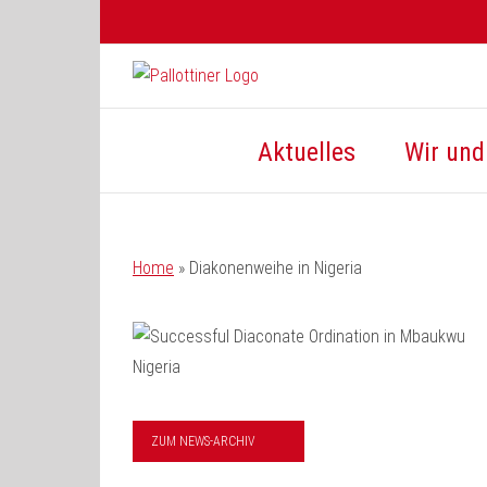
Zum
Inhalt
springen
Aktuelles
Wir und 
Home
»
Diakonenweihe in Nigeria
ZUM NEWS-ARCHIV