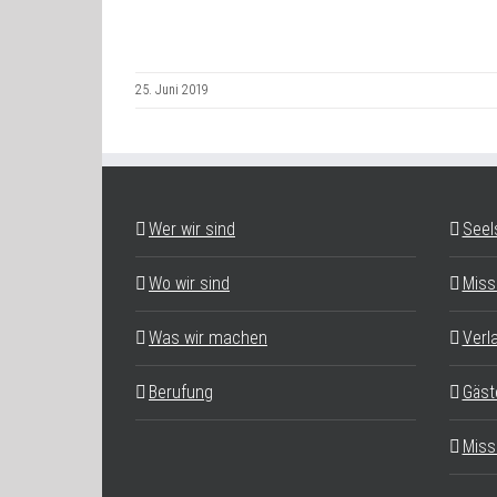
25. Juni 2019
Wer wir sind
Seel
Wo wir sind
Miss
Was wir machen
Verl
Berufung
Gäst
Miss