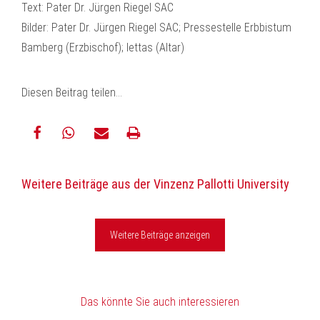
Text: Pater Dr. Jürgen Riegel SAC
Bilder: Pater Dr. Jürgen Riegel SAC; Pressestelle Erbbistum
Bamberg (Erzbischof); lettas (Altar)
Diesen Beitrag teilen…
teilen
teilen
E-
drucken
Weitere Beiträge aus der Vinzenz Pallotti University
Mail
Weitere Beiträge anzeigen
Das könnte Sie auch interessieren