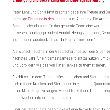
Ermutigung und Bestärkung durch Landtagsaufführung
Pater Lenz und Sonja Kirst brachten dabei ihre Freude und D
damalige
Einladung in den Landtag
zum Ausdruck. Die Aufführ
Schauspieler als auch für das gesamte Team eine wertschä
gewesen. Landtagspräsident Hendrik Hering versprach: „Gern
Institutionen ausdrücklich auf Ihr Projekt hinweisen.“
Als Wunsch tauchte in der Gesprächsrunde auf, den 5. Jahre
nächstes Jahr für ein gemeinsames Projekt zu nutzen, um di
und Vorbildern wie das von Pater Henkes zu thematisieren.
Erzählt wird in dem Theaterstück das Leben und Sterben de
sich mit den Kranken und Sterbenden in eine unter Quarantäne
seine Mithäftlinge zu sorgen, Menschlichkeit und Licht in die
neun Wochen infiziert er sich und stirbt.
Einer der Höhepunkte des Stücks ist eine fiktive Predigt. In ih