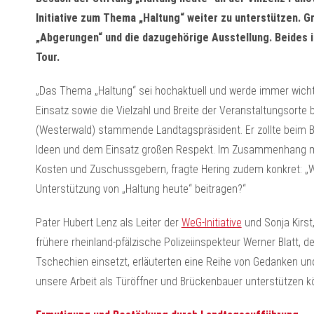
Initiative zum Thema „Haltung“ weiter zu unterstützen. G
„Abgerungen“ und die dazugehörige Ausstellung. Beides i
Tour.
„Das Thema „Haltung“ sei hochaktuell und werde immer wichti
Einsatz sowie die Vielzahl und Breite der Veranstaltungsorte
(Westerwald) stammende Landtagspräsident. Er zollte beim 
Ideen und dem Einsatz großen Respekt. Im Zusammenhang mi
Kosten und Zuschussgebern, fragte Hering zudem konkret: „W
Unterstützung von „Haltung heute“ beitragen?“
Pater Hubert Lenz als Leiter der
WeG-Initiative
und Sonja Kirst,
frühere rheinland-pfälzische Polizeiinspekteur Werner Blatt, d
Tschechien einsetzt, erläuterten eine Reihe von Gedanken und
unsere Arbeit als Türöffner und Brückenbauer unterstützen k