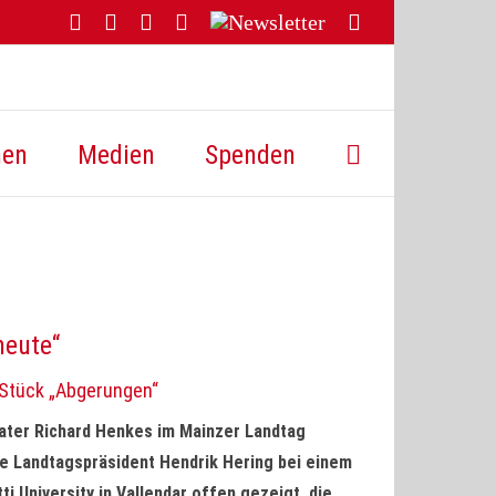
Facebook
YouTube
Instagram
Threads
Newsletter
E-
Mail
hen
Medien
Spenden
heute“
-Stück „Abgerungen“
pater Richard Henkes im Mainzer Landtag
he Landtagspräsident Hendrik Hering bei einem
i University in Vallendar offen gezeigt, die