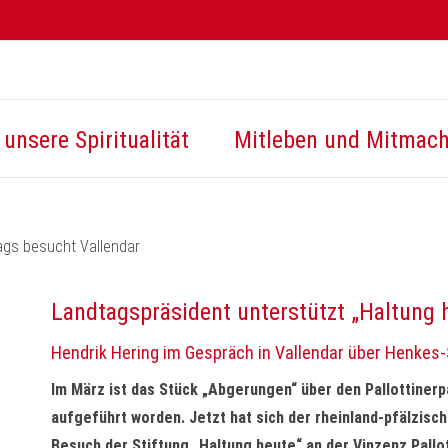
unsere Spiritualität
Mitleben und Mitmac
ags besucht Vallendar
Landtagspräsident unterstützt „Haltung 
Hendrik Hering im Gespräch in Vallendar über Henkes
Im März ist das Stück „Abgerungen“ über den Pallottiner
aufgeführt worden. Jetzt hat sich der rheinland-pfälzisc
Besuch der Stiftung „Haltung heute“ an der Vinzenz Pallott