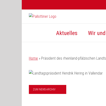
Zum
Inhalt
springen
Aktuelles
Wir und 
Home
»
Präsident des rheinland-pfälzischen Landt
ZUM NEWS-ARCHIV