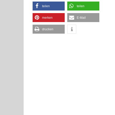
teilen
teilen
merken
E-Mail
drucken