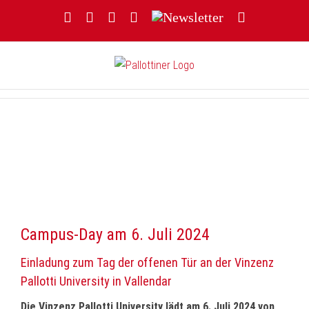
Zum
Facebook
YouTube
Instagram
Threads
Newsletter
E-
Inhalt
Mail
springen
Campus-Day am 6. Juli 2024
Einladung zum Tag der offenen Tür an der Vinzenz
Pallotti University in Vallendar
Die Vinzenz Pallotti University lädt am 6. Juli 2024 von