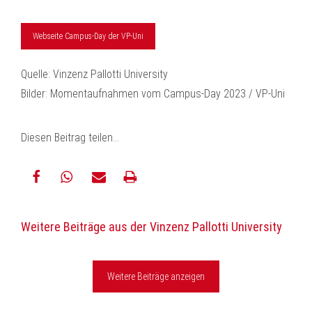
Webseite Campus-Day der VP-Uni
Quelle: Vinzenz Pallotti University
Bilder: Momentaufnahmen vom Campus-Day 2023 / VP-Uni
Diesen Beitrag teilen…
teilen
teilen
E-
drucken
Weitere Beiträge aus der Vinzenz Pallotti University
Mail
Weitere Beiträge anzeigen