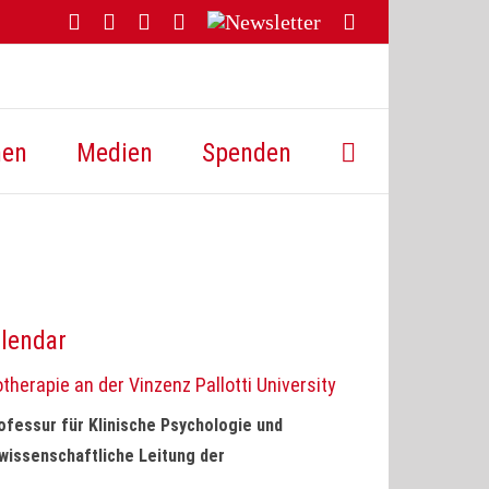
Facebook
YouTube
Instagram
Threads
Newsletter
E-
Mail
hen
Medien
Spenden
llendar
herapie an der Vinzenz Pallotti University
ofessur für Klinische Psychologie und
 wissenschaftliche Leitung der