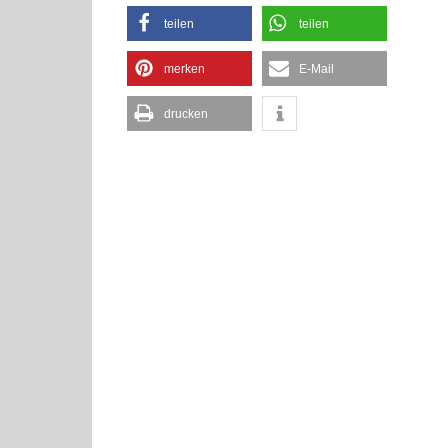
teilen
teilen
merken
E-Mail
drucken