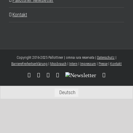
Pallottiner Newsletter
Kontakt
Copyright 2016-2025 Pallottiner | omnia iura reservata |
Datenschutz
|
Barrierefreiheitserklärung
|
Missbrauch
|
Intern
|
Impressum
|
Presse
|
Kontakt
Facebook
YouTube
Instagram
Threads
Newsletter
E-
Mail
Deutsch