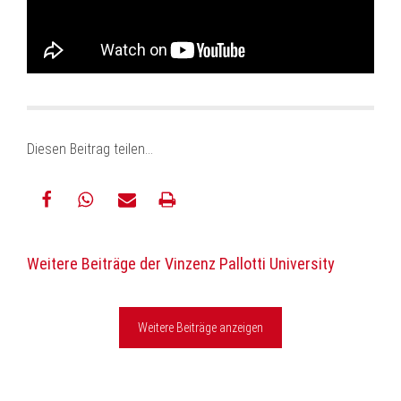
Diesen Beitrag teilen…
teilen
teilen
E-
drucken
Weitere Beiträge der Vinzenz Pallotti University
Mail
Weitere Beiträge anzeigen