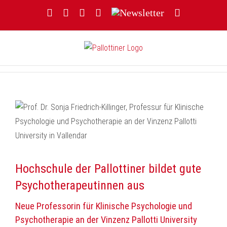
Zum
Facebook
YouTube
Instagram
Threads
Newsletter
E-
Inhalt
Mail
springen
Hochschule der Pallottiner bildet gute
Psychotherapeutinnen aus
Neue Professorin für Klinische Psychologie und
Psychotherapie an der Vinzenz Pallotti University