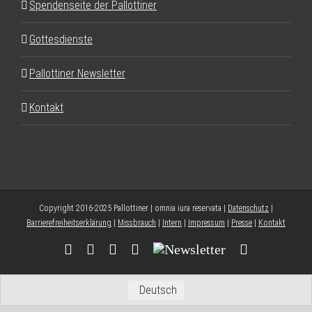
Spendenseite der Pallottiner
Gottesdienste
Pallottiner Newsletter
Kontakt
Copyright 2016-2025 Pallottiner | omnia iura reservata |
Datenschutz
|
Barrierefreiheitserklärung
|
Missbrauch
|
Intern
|
Impressum
|
Presse
|
Kontakt
Facebook
YouTube
Instagram
Threads
Newsletter
E-
Mail
Deutsch