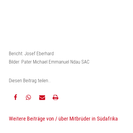
Bericht: Josef Eberhard
Bilder: Pater Michael Emmanuel Ndau SAC
Diesen Beitrag teilen…
teilen
teilen
E-
drucken
Weitere Beiträge von / über Mitbrüder in Südafrika
Mail