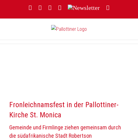
Zum
Facebook
YouTube
Instagram
Threads
Newsletter
E-
Inhalt
Mail
springen
Fronleichnamsfest in der Pallottiner-
Kirche St. Monica
Gemeinde und Firmlinge ziehen gemeinsam durch
die südafrikanische Stadt Robertson