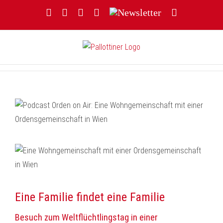
Zum
Facebook
YouTube
Instagram
Threads
Newsletter
E-
Inhalt
Mail
springen
Eine Familie findet eine Familie
Besuch zum Weltflüchtlingstag in einer