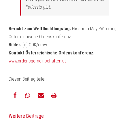
Podcasts gibt.
Bericht zum Weltflüchtlingstag:
Elisabeth Mayr-Wimmer,
Österreichische Ordenskonferenz
Bilder:
(c) ÖOK/emw
Kontakt Österreichische Ordenskonferenz:
www.ordensgemeinschaften.at
Diesen Beitrag teilen...
teilen
teilen
E-
drucken
Weitere Beiträge
Mail