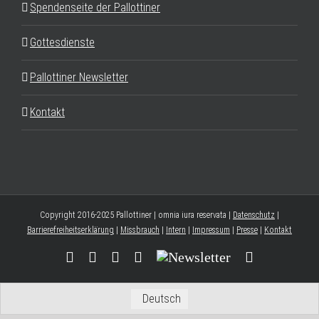
Spendenseite der Pallottiner
Gottesdienste
Pallottiner Newsletter
Kontakt
Copyright 2016-2025 Pallottiner | omnia iura reservata |
Datenschutz
|
Barrierefreiheitserklärung
|
Missbrauch
|
Intern
|
Impressum
|
Presse
|
Kontakt
Facebook
YouTube
Instagram
Threads
Newsletter
E-
Mail
Deutsch