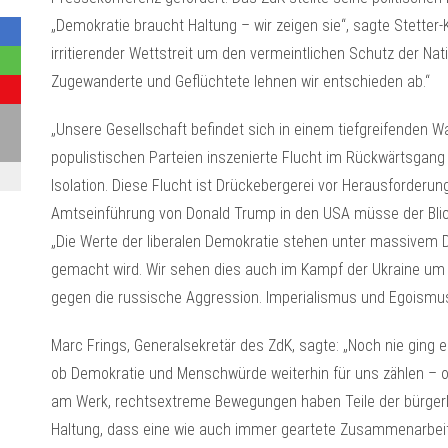
„Demokratie braucht Haltung – wir zeigen sie“, sagte Stetter-
irritierender Wettstreit um den vermeintlichen Schutz der N
Zugewanderte und Geflüchtete lehnen wir entschieden ab.“
„Unsere Gesellschaft befindet sich in einem tiefgreifenden Wan
populistischen Parteien inszenierte Flucht im Rückwärtsgang fü
Isolation. Diese Flucht ist Drückebergerei vor Herausforderung
Amtseinführung von Donald Trump in den USA müsse der Blick 
„Die Werte der liberalen Demokratie stehen unter massivem D
gemacht wird. Wir sehen dies auch im Kampf der Ukraine um i
gegen die russische Aggression. Imperialismus und Egoismus
Marc Frings, Generalsekretär des ZdK, sagte: „Noch nie ging 
ob Demokratie und Menschwürde weiterhin für uns zählen – od
am Werk, rechtsextreme Bewegungen haben Teile der bürgerlic
Haltung, dass eine wie auch immer geartete Zusammenarbeit 