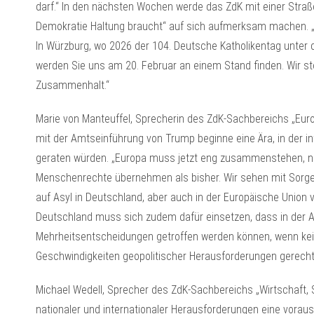
darf.“ In den nächsten Wochen werde das ZdK mit einer Straße
Demokratie Haltung braucht“ auf sich aufmerksam machen. „Wi
In Würzburg, wo 2026 der 104. Deutsche Katholikentag unter d
werden Sie uns am 20. Februar an einem Stand finden. Wir st
Zusammenhalt.“
Marie von Manteuffel, Sprecherin des ZdK-Sachbereichs „Euro
mit der Amtseinführung von Trump beginne eine Ära, in der in
geraten würden. „Europa muss jetzt eng zusammenstehen, n
Menschenrechte übernehmen als bisher. Wir sehen mit Sorge
auf Asyl in Deutschland, aber auch in der Europäische Union 
Deutschland muss sich zudem dafür einsetzen, dass in der Auß
Mehrheitsentscheidungen getroffen werden können, wenn kein 
Geschwindigkeiten geopolitischer Herausforderungen gerecht
Michael Wedell, Sprecher des ZdK-Sachbereichs „Wirtschaft, So
nationaler und internationaler Herausforderungen eine voraus