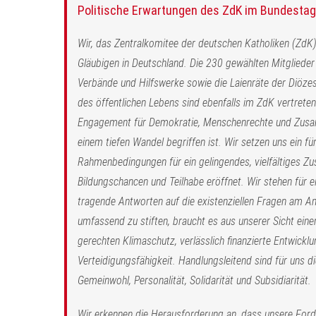
Politische Erwartungen des ZdK im Bundesta
Wir, das Zentralkomitee der deutschen Katholiken (ZdK),
Gläubigen in Deutschland. Die 230 gewählten Mitglieder
Verbände und Hilfswerke sowie die Laienräte der Diözes
des öffentlichen Lebens sind ebenfalls im ZdK vertrete
Engagement für Demokratie, Menschenrechte und Zusamme
einem tiefen Wandel begriffen ist. Wir setzen uns ein für
Rahmenbedingungen für ein gelingendes, vielfältiges 
Bildungschancen und Teilhabe eröffnet. Wir stehen für e
tragende Antworten auf die existenziellen Fragen am 
umfassend zu stiften, braucht es aus unserer Sicht einen
gerechten Klimaschutz, verlässlich finanzierte Entwic
Verteidigungsfähigkeit. Handlungsleitend sind für uns die
Gemeinwohl, Personalität, Solidarität und Subsidiarität.
Wir erkennen die Herausforderung an, dass unsere Ford