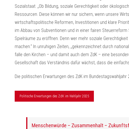
Sozialstaat. „Ob Bildung, soziale Gerechtigkeit oder ökologisc
Ressourcen. Diese können wir nur sichern, wenn unsere Wirts
wirtschaftspolitische Reformen, Investitionen und klare Prior
im Abbau von Subventionen und in einer fairen Steuerreform 
Spielräume zu eröffnen. Denn wer mehr soziale Gerechtigkeit w
machen.“ In unruhigen Zeiten, „gekennzeichnet durch national
falle den Kirchen – und damit auch dem ZdK – eine besondere 
Gesellschaft das Verständnis dafür wächst, dass die einfachs
Die politischen Erwartungen des ZdK im Bundestagswahljahr 2
Politische Erwartungen des ZdK im Wahljahr 2025
Menschenwürde – Zusammenhalt – Zukunftsf