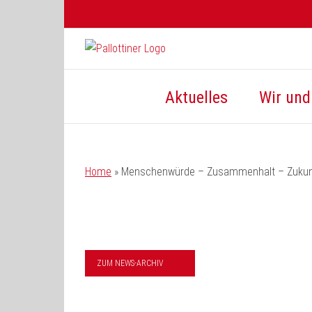
Zum
Inhalt
springen
Aktuelles
Wir und 
Home
»
Menschenwürde – Zusammenhalt – Zukunf
ZUM NEWS-ARCHIV