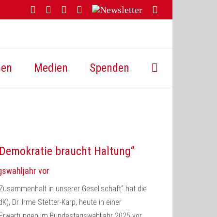
Facebook
YouTube
Instagram
Threads
Newsletter
E-
Mail
hen
Medien
Spenden
„Demokratie braucht Haltung“
gswahljahr vor
Zusammenhalt in unserer Gesellschaft“ hat die
), Dr. Irme Stetter-Karp, heute in einer
n Erwartungen im Bundestagswahljahr 2025 vor.