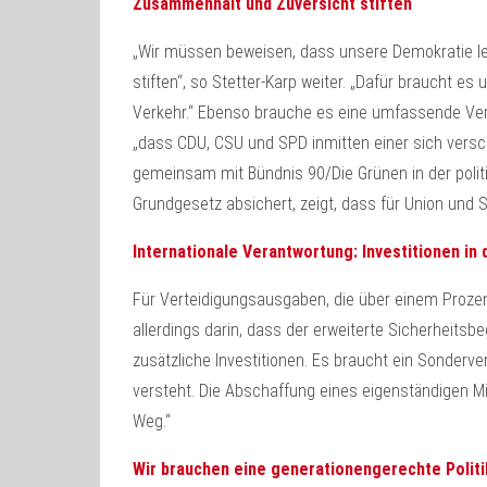
Zusammenhalt und Zuversicht stiften
„Wir müssen beweisen, dass unsere Demokratie le
stiften“, so Stetter-Karp weiter. „Dafür braucht es
Verkehr.“ Ebenso brauche es eine umfassende Verte
„dass CDU, CSU und SPD inmitten einer sich versch
gemeinsam mit Bündnis 90/Die Grünen in der polit
Grundgesetz absichert, zeigt, dass für Union und S
Internationale Verantwortung: Investitionen i
Für Verteidigungsausgaben, die über einem Prozent
allerdings darin, dass der erweiterte Sicherheitsb
zusätzliche Investitionen. Es braucht ein Sonderve
versteht. Die Abschaffung eines eigenständigen Min
Weg.“
Wir brauchen eine generationengerechte Politi