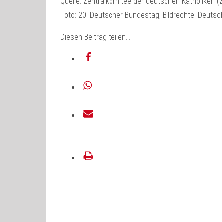
Quelle: Zentralkomitee der deutschen Katholiken (
Foto: 20. Deutscher Bundestag; Bildrechte: Deuts
Diesen Beitrag teilen…
teilen
teilen
E-
Mail
drucken