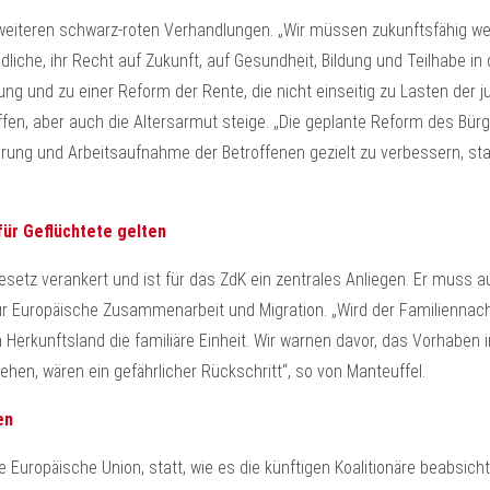
 weiteren schwarz-roten Verhandlungen. „Wir müssen zukunftsfähig we
liche, ihr Recht auf Zukunft, auf Gesundheit, Bildung und Teilhabe in d
und zu einer Reform der Rente, die nicht einseitig zu Lasten der j
fen, aber auch die Altersarmut steige. „Die geplante Reform des Bürg
ierung und Arbeitsaufnahme der Betroffenen gezielt zu verbessern, s
ür Geflüchtete gelten
setz verankert und ist für das ZdK ein zentrales Anliegen. Er muss 
 für Europäische Zusammenarbeit und Migration. „Wird der Familienna
 Herkunftsland die familiäre Einheit. Wir warnen davor, das Vorhaben 
hen, wären ein gefährlicher Rückschritt“, so von Manteuffel.
en
e Europäische Union, statt, wie es die künftigen Koalitionäre beabs