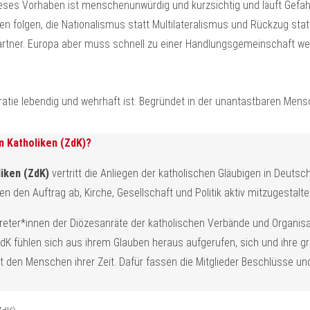
eses Vorhaben ist menschenunwürdig und kurzsichtig und läuft Gefa
en folgen, die Nationalismus statt Multilateralismus und Rückzug stat
 Partner. Europa aber muss schnell zu einer Handlungsgemeinschaft we
tie lebendig und wehrhaft ist. Begründet in der unantastbaren Me
n Katholiken (ZdK)?
iken (ZdK)
vertritt die Anliegen der katholischen Gläubigen in Deuts
en den Auftrag ab, Kirche, Gesellschaft und Politik aktiv mitzugestalte
eter*innen der Diözesanräte der katholischen Verbände und Organisa
 ZdK fühlen sich aus ihrem Glauben heraus aufgerufen, sich und ihre g
it den Menschen ihrer Zeit. Dafür fassen die Mitglieder Beschlüsse un