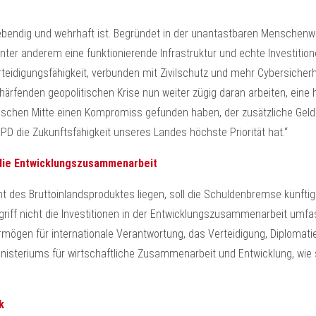
bendig und wehrhaft ist. Begründet in der unantastbaren Menschen
 unter anderem eine funktionierende Infrastruktur und echte Investitio
idigungsfähigkeit, verbunden mit Zivilschutz und mehr Cybersicherhei
ärfenden geopolitischen Krise nun weiter zügig daran arbeiten, eine 
ischen Mitte einen Kompromiss gefunden haben, der zusätzliche Gelder
PD die Zukunftsfähigkeit unseres Landes höchste Priorität hat.“
n die Entwicklungszusammenarbeit
 des Bruttoinlandsproduktes liegen, soll die Schuldenbremse künftig
egriff nicht die Investitionen in der Entwicklungszusammenarbeit umf
rmögen für internationale Verantwortung, das Verteidigung, Diplomatie
isteriums für wirtschaftliche Zusammenarbeit und Entwicklung, wie sie
k