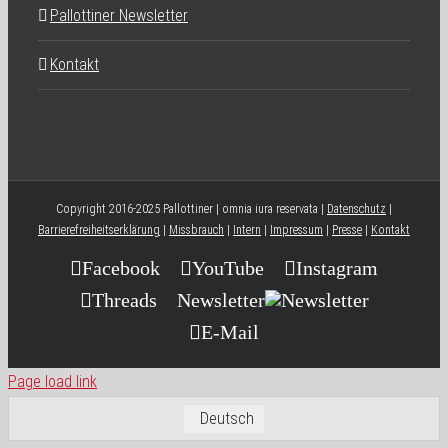
Pallottiner Newsletter
Kontakt
Copyright 2016-2025 Pallottiner | omnia iura reservata |
Datenschutz
|
Barrierefreiheitserklärung
|
Missbrauch
|
Intern
|
Impressum
|
Presse
|
Kontakt
Facebook
YouTube
Instagram
Threads
Newsletter
E-Mail
Page load link
Deutsch