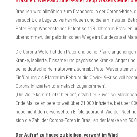
Brasilien: Wie Pallottiner-Pater Sepp Wasensteiner die
Brasilien wird allmählich zum Brandherd in der Corona-Krise, 
versucht, die Lage zu verharmlosen und die am meisten Betroff
Pater Sepp Wasensteiner. Er lebt seit 28 Jahren in Brasilien 
übernommen, der pallottinischen Wiege im Bundesstaat Mar
Die Corona-Welle hat den Pater und seine Pfarreiangehörigen s
Kranke, Isolierte, Einsame und psychische Kranke. Angst und 
seine deutsche Heimatprovinz schreibt Pater Wasensteiner v
Einführung als Pfarrer im Februar die Covid-19-Krise voll beg
Corona-Infizierten „dramatisch zugenommen“.
„Die Welle kommt jetzt hier an“, erzählt er. Zuvor sei Maranhã
Ende Mai seien bereits weit über 21.000 Infizierte, bei über 
habe nicht den erwünschten Erfolg gebracht. Wie der Nachricht
sich die Zahl der Corona-Toten in Brasilien der Marke von 50.0
Der Aufruf zu Hause zu bleiben, verweht im Wind