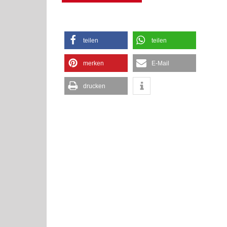
teilen
teilen
merken
E-Mail
drucken