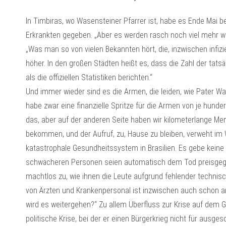
In Timbiras, wo Wasensteiner Pfarrer ist, habe es Ende Mai be
Erkrankten gegeben. „Aber es werden rasch noch viel mehr we
„Was man so von vielen Bekannten hört, die, inzwischen infizier
höher. In den großen Städten heißt es, dass die Zahl der tatsäc
als die offiziellen Statistiken berichten.“
Und immer wieder sind es die Armen, die leiden, wie Pater Wa
habe zwar eine finanzielle Spritze für die Armen von je hunder
das, aber auf der anderen Seite haben wir kilometerlange M
bekommen, und der Aufruf, zu, Hause zu bleiben, verweht im 
katastrophale Gesundheitssystem in Brasilien. Es gebe keine
schwächeren Personen seien automatisch dem Tod preisgege
machtlos zu, wie ihnen die Leute aufgrund fehlender technisc
von Ärzten und Krankenpersonal ist inzwischen auch schon ange
wird es weitergehen?“ Zu allem Überfluss zur Krise auf de
politische Krise, bei der er einen Bürgerkrieg nicht für ausges