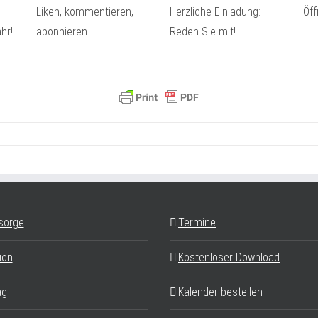
Liken, kommentieren,
Herzliche Einladung:
Öf
hr!
abonnieren
Reden Sie mit!
sorge
Termine
ion
Kostenloser Download
ag
Kalender bestellen