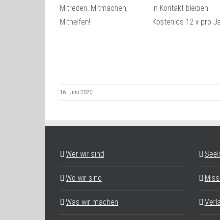
Mitreden, Mitmachen,
In Kontakt bleiben.
Mithelfen!
Kostenlos 12 x pro Ja
16. Juni 2020
Wer wir sind
Seel
Wo wir sind
Miss
Was wir machen
Verl