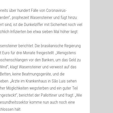
reits über hundert Fälle von Coronavirus-
rden“, prophezeit Wasensteiner und fügt hinzu:
t sind, ist die Dunkelziffer mit Sicherheit noch viel
hlich Infizierten bei etwa sieben Mal höher liegt
sensteiner berichtet: Die brasilianische Regierung
t Euro für drei Monate freigestellt. „Wenigstens
enschenschlangen vor den Banken, um das Geld zu
Wind“, klagt Wasensteiner und verweist auf das
 Betten, keine Beatmungsgeräte, und die
ben. „Ärzte im Krankenhaus in São Luis sehen
her Möglichkeiten wegsterben und ein guter Teil
steckt“, berichtet der Pallottiner und fragt: „Wie
m Gesundheitssektor komme nun auch noch eine
chlossen hält.