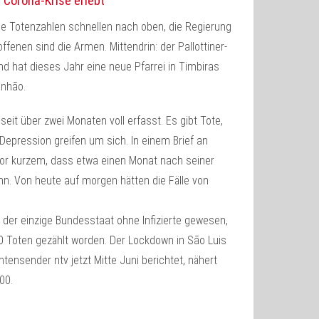
 Corona-Krise erlebt
die Totenzahlen schnellen nach oben, die Regierung
enen sind die Armen. Mittendrin: der Pallottiner-
und hat dieses Jahr eine neue Pfarrei in Timbiras
anhão.
eit über zwei Monaten voll erfasst. Es gibt Tote,
Depression greifen um sich. In einem Brief an
or kurzem, dass etwa einen Monat nach seiner
ann. Von heute auf morgen hätten die Fälle von
o der einzige Bundesstaat ohne Infizierte gewesen,
800 Toten gezählt worden. Der Lockdown in São Luis
ensender ntv jetzt Mitte Juni berichtet, nähert
00.