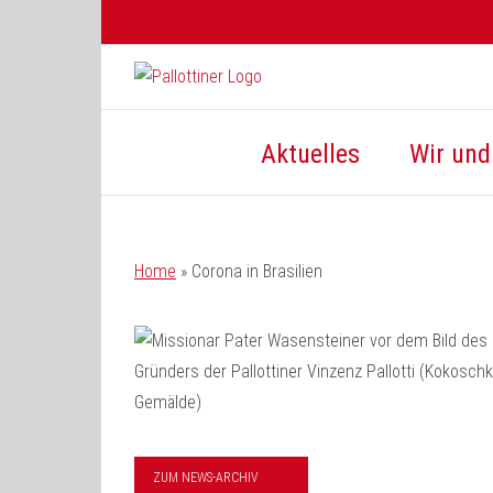
Zum
Inhalt
springen
Aktuelles
Wir und 
Home
»
Corona in Brasilien
ZUM NEWS-ARCHIV