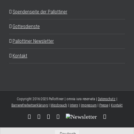
Spendenseite der Pallottiner
Gottesdienste
Pallottiner Newsletter
Kontakt
Copyright 2016-2025 Pallottiner | omnia iura reservata |
Datenschutz
|
Barrierefreiheitserklärung
|
Missbrauch
|
Intern
|
Impressum
|
Presse
|
Kontakt
Facebook
YouTube
Instagram
Threads
Newsletter
E-
Mail