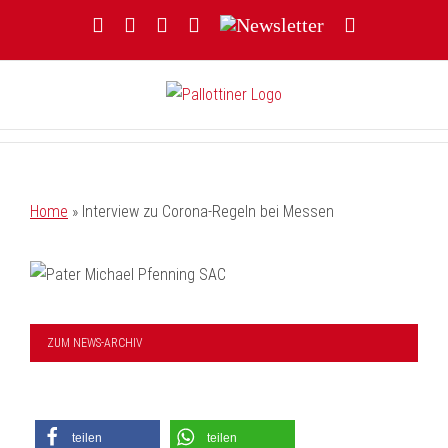
Zum
Facebook
YouTube
Instagram
Threads
Newsletter
E-
Inhalt
Mail
springen
Home
»
Interview zu Corona-Regeln bei Messen
ZUM NEWS-ARCHIV
teilen
teilen