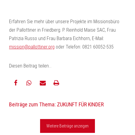
Erfahren Sie mehr über unsere Projekte im Missionsbüro
der Pallottiner in Friedberg. P. Reinhold Maise SAC, Frau
Patrizia Russo und Frau Barbara Eichhorn, E-Mail:
mission@pallottiner.org
oder Telefon: 0821 60052-535
Diesen Beitrag teilen…
teilen
teilen
E-
drucken
Beiträge zum Thema: ZUKUNFT FÜR KINDER
Mail
Weitere Beiträge anzeigen