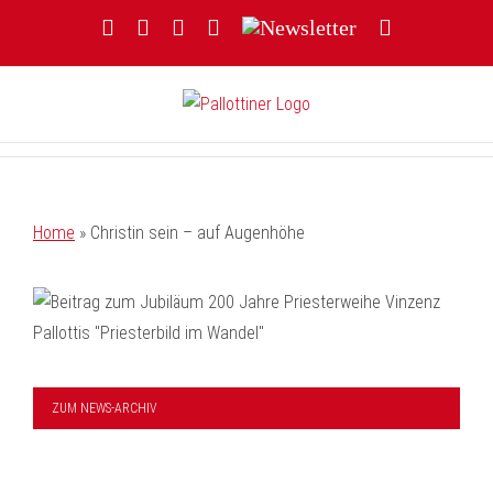
Zum
Facebook
YouTube
Instagram
Threads
Newsletter
E-
Inhalt
Mail
springen
Home
»
Christin sein – auf Augenhöhe
ZUM NEWS-ARCHIV