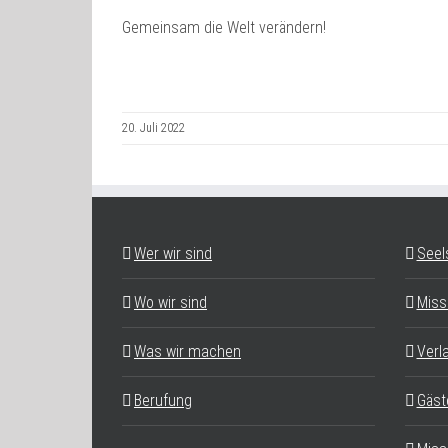
Gemeinsam die Welt verändern!
20. Juli 2022
Wer wir sind
Seel
Wo wir sind
Miss
Was wir machen
Verl
Berufung
Gäst