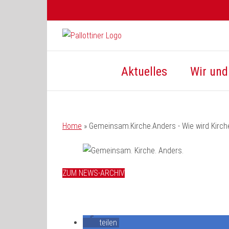
Zum
Inhalt
springen
Aktuelles
Wir und 
Home
»
Gemeinsam.Kirche.Anders - Wie wird Kirch
ZUM NEWS-ARCHIV
teilen