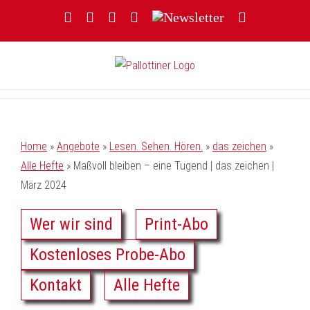
Zum
Facebook
YouTube
Instagram
Threads
Newsletter
E-
Inhalt
Mail
springen
Home
»
Angebote
»
Lesen. Sehen. Hören.
»
das zeichen
»
Alle Hefte
»
Maßvoll bleiben – eine Tugend | das zeichen |
März 2024
Wer wir sind
Print-Abo
Kostenloses Probe-Abo
Kontakt
Alle Hefte