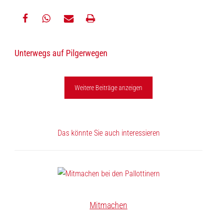
teilen
teilen
E-
drucken
Unterwegs auf Pilgerwegen
Mail
Weitere Beiträge anzeigen
Das könnte Sie auch interessieren
Mitmachen