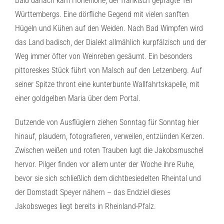
Bald danach kam Hohenlohe, der fränkisch geprägte Teil
Württembergs. Eine dörfliche Gegend mit vielen sanften
Hügeln und Kühen auf den Weiden. Nach Bad Wimpfen wird
das Land badisch, der Dialekt allmählich kurpfälzisch und der
Weg immer öfter von Weinreben gesäumt. Ein besonders
pittoreskes Stück führt von Malsch auf den Letzenberg. Auf
seiner Spitze thront eine kunterbunte Wallfahrtskapelle, mit
einer goldgelben Maria über dem Portal.
Dutzende von Ausflüglern ziehen Sonntag für Sonntag hier
hinauf, plaudern, fotografieren, verweilen, entzünden Kerzen.
Zwischen weißen und roten Trauben lugt die Jakobsmuschel
hervor. Pilger finden vor allem unter der Woche ihre Ruhe,
bevor sie sich schließlich dem dichtbesiedelten Rheintal und
der Domstadt Speyer nähern – das Endziel dieses
Jakobsweges liegt bereits in Rheinland-Pfalz.