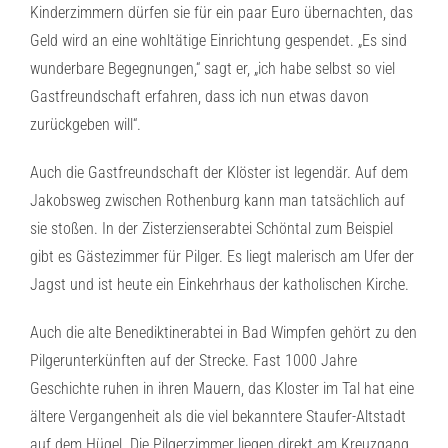
Kinderzimmern dürfen sie für ein paar Euro übernachten, das
Geld wird an eine wohltätige Einrichtung gespendet. „Es sind
wunderbare Begegnungen,“ sagt er, „ich habe selbst so viel
Gastfreundschaft erfahren, dass ich nun etwas davon
zurückgeben will“.
Auch die Gastfreundschaft der Klöster ist legendär. Auf dem
Jakobsweg zwischen Rothenburg kann man tatsächlich auf
sie stoßen. In der Zisterzienserabtei Schöntal zum Beispiel
gibt es Gästezimmer für Pilger. Es liegt malerisch am Ufer der
Jagst und ist heute ein Einkehrhaus der katholischen Kirche.
Auch die alte Benediktinerabtei in Bad Wimpfen gehört zu den
Pilgerunterkünften auf der Strecke. Fast 1000 Jahre
Geschichte ruhen in ihren Mauern, das Kloster im Tal hat eine
ältere Vergangenheit als die viel bekanntere Staufer-Altstadt
auf dem Hügel. Die Pilgerzimmer liegen direkt am Kreuzgang,