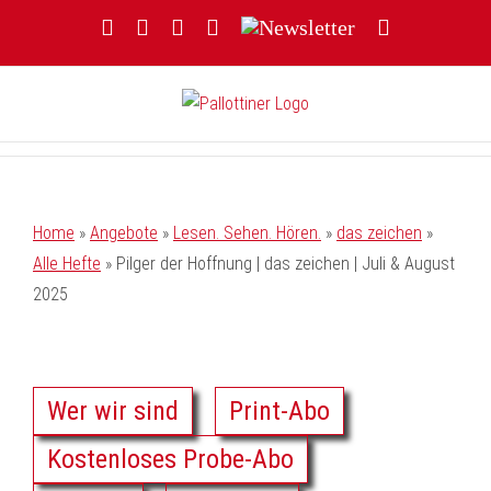
Zum
Facebook
YouTube
Instagram
Threads
Newsletter
E-
Inhalt
Mail
springen
Home
»
Angebote
»
Lesen. Sehen. Hören.
»
das zeichen
»
Alle Hefte
»
Pilger der Hoffnung | das zeichen | Juli & August
2025
Wer wir sind
Print-Abo
Kostenloses Probe-Abo