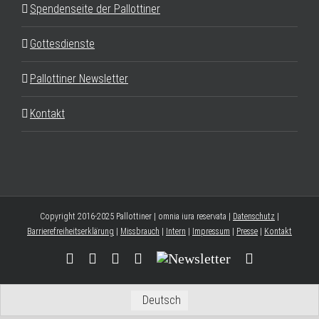
Spendenseite der Pallottiner
Gottesdienste
Pallottiner Newsletter
Kontakt
Copyright 2016-2025 Pallottiner | omnia iura reservata |
Datenschutz
|
Barrierefreiheitserklärung
|
Missbrauch
|
Intern
|
Impressum
|
Presse
|
Kontakt
Facebook
YouTube
Instagram
Threads
Newsletter
E-
Mail
Deutsch