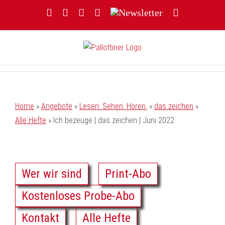
Zum
Facebook
YouTube
Instagram
Threads
Newsletter
E-
Inhalt
Mail
springen
Home
»
Angebote
»
Lesen. Sehen. Hören.
»
das zeichen
»
Alle Hefte
»
Ich bezeuge | das zeichen | Juni 2022
Wer wir sind
Print-Abo
Kostenloses Probe-Abo
Kontakt
Alle Hefte