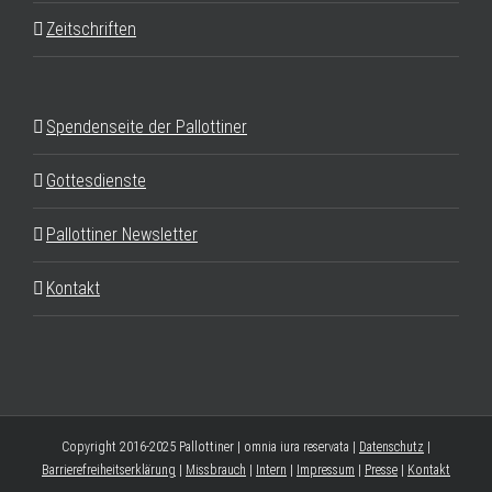
Zeitschriften
Spendenseite der Pallottiner
Gottesdienste
Pallottiner Newsletter
Kontakt
Copyright 2016-2025 Pallottiner | omnia iura reservata |
Datenschutz
|
Barrierefreiheitserklärung
|
Missbrauch
|
Intern
|
Impressum
|
Presse
|
Kontakt