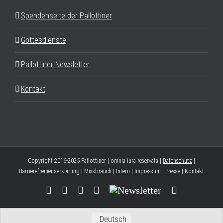
Spendenseite der Pallottiner
Gottesdienste
Pallottiner Newsletter
Kontakt
Copyright 2016-2025 Pallottiner | omnia iura reservata |
Datenschutz
|
Barrierefreiheitserklärung
|
Missbrauch
|
Intern
|
Impressum
|
Presse
|
Kontakt
Facebook
YouTube
Instagram
Threads
Newsletter
E-
Mail
Deutsch