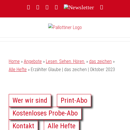
Zum
Facebook
YouTube
Instagram
Threads
Newsletter
E-
Inhalt
Mail
springen
Home
»
Angebote
»
Lesen. Sehen. Hören.
»
das zeichen
»
Alle Hefte
»
Erzählter Glaube | das zeichen | Oktober 2023
Wer wir sind
Print-Abo
Kostenloses Probe-Abo
Kontakt
Alle Hefte