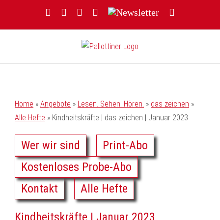
Zum
Facebook
YouTube
Instagram
Threads
Newsletter
E-
Inhalt
Mail
springen
Home
»
Angebote
»
Lesen. Sehen. Hören.
»
das zeichen
»
Alle Hefte
»
Kindheitskräfte | das zeichen | Januar 2023
Wer wir sind
Print-Abo
Kostenloses Probe-Abo
Kontakt
Alle Hefte
Kindheitskräfte | Januar 2023