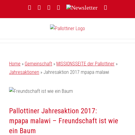
Zum
Facebook
YouTube
Instagram
Threads
Newsletter
E-
Inhalt
Mail
springen
Home
»
Gemeinschaft
»
MISSIONSSEITE der Pallottiner
»
Jahresaktionen
»
Jahresaktion 2017 mpapa malawi
Pallottiner Jahresaktion 2017:
mpapa malawi – Freundschaft ist wie
ein Baum