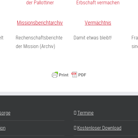
Missionsberichtarchiv
Vermächtnis
lt
Rechenschaftsberichte
Damit etwas bleibt!
Fr
der Mission (Archiv)
sin
sorge
Termine
ion
Kostenloser Download