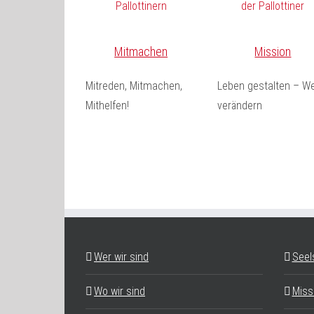
Mitmachen
Mission
Mitreden, Mitmachen,
Leben gestalten – We
Mithelfen!
verändern
Wer wir sind
Seel
Wo wir sind
Miss