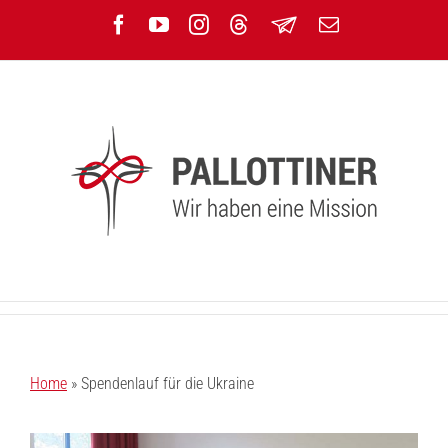
Zum
Facebook
YouTube
Instagram
Threads
Newsletter
E-
Inhalt
Mail
springen
Home
»
Spendenlauf für die Ukraine