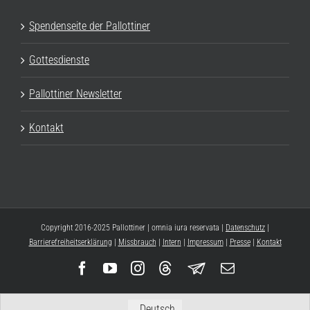
Spendenseite der Pallottiner
Gottesdienste
Pallottiner Newsletter
Kontakt
Copyright 2016-2025 Pallottiner | omnia iura reservata |
Datenschutz
|
Barrierefreiheitserklärung
|
Missbrauch
|
Intern
|
Impressum
|
Presse
|
Kontakt
Facebook
YouTube
Instagram
Threads
Newsletter
E-
Mail
Deutsch