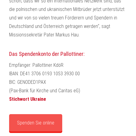
schön, dass wir so ein internationales Netzwerk sind, das
die polnischen und ukrainischen Mitbrüder jetzt unterstützt
und wir von so vielen treuen Förderern und Spendern in
Deutschland und Österreich getragen werden“, sagt
Missionssekretär Pater Markus Hau.
Das Spendenkonto der Pallottiner:
Empfänger: Pallottiner KdöR
IBAN: DE41 3706 0193 1053 3930 00
BIC: GENODED1PAX
(Pax-Bank für Kirche und Caritas eG)
Stichwort Ukraine
Spenden Sie online