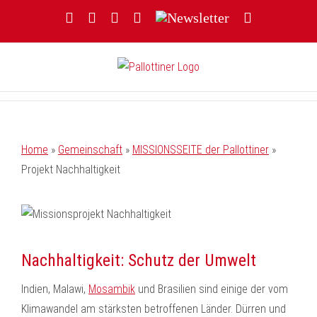
Zum
Facebook
YouTube
Instagram
Threads
Newsletter
E-
Inhalt
Mail
springen
Home
»
Gemeinschaft
»
MISSIONSSEITE der Pallottiner
»
Projekt Nachhaltigkeit
Nachhaltigkeit: Schutz der Umwelt
Indien, Malawi,
Mosambik
und Brasilien sind einige der vom
Klimawandel am stärksten betroffenen Länder. Dürren und