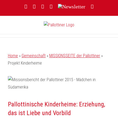
Zum
Facebook
YouTube
Instagram
Threads
Newsletter
E-
Inhalt
Mail
springen
Home
»
Gemeinschaft
»
MISSIONSSEITE der Pallottiner
»
Projekt Kinderheime
Pallottinische Kinderheime: Erziehung,
das ist Liebe und Vorbild