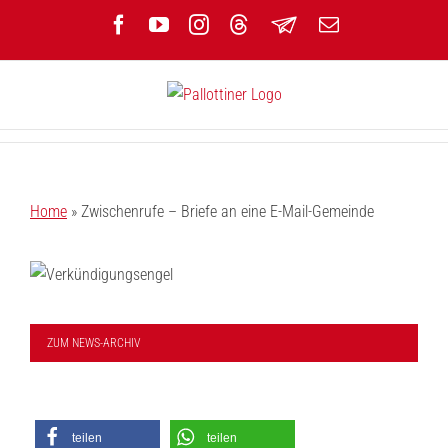
Zum
Facebook
YouTube
Instagram
Threads
Newsletter
E-
Inhalt
Mail
springen
Home
»
Zwischenrufe – Briefe an eine E-Mail-Gemeinde
ZUM NEWS-ARCHIV
teilen
teilen