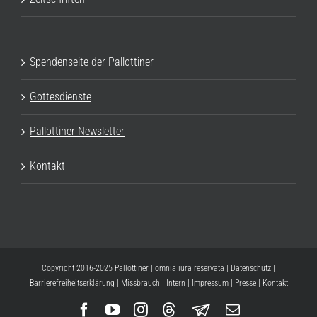
Spendenseite der Pallottiner
Gottesdienste
Pallottiner Newsletter
Kontakt
Copyright 2016-2025 Pallottiner | omnia iura reservata |
Datenschutz
|
Barrierefreiheitserklärung
|
Missbrauch
|
Intern
|
Impressum
|
Presse
|
Kontakt
Facebook
YouTube
Instagram
Threads
Newsletter
E-