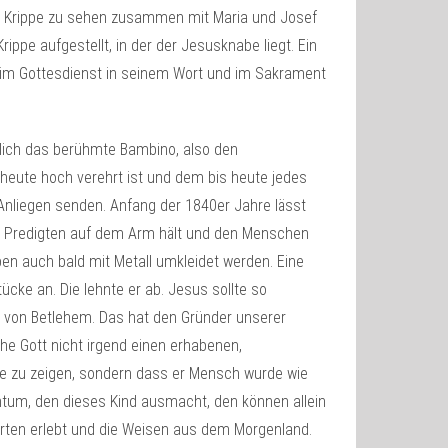
der Krippe zu sehen zusammen mit Maria und Josef
ippe aufgestellt, in der der Jesusknabe liegt. Ein
r im Gottesdienst in seinem Wort und im Sakrament
ürlich das berühmte Bambino, also den
 heute hoch verehrt ist und dem bis heute jedes
nliegen senden. Anfang der 1840er Jahre lässt
ei Predigten auf dem Arm hält und den Menschen
n auch bald mit Metall umkleidet werden. Eine
ücke an. Die lehnte er ab. Jesus sollte so
all von Betlehem. Das hat den Gründer unserer
he Gott nicht irgend einen erhabenen,
 zu zeigen, sondern dass er Mensch wurde wie
tum, den dieses Kind ausmacht, den können allein
irten erlebt und die Weisen aus dem Morgenland.