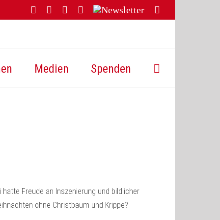
Facebook
YouTube
Instagram
Threads
Newsletter
E-
Mail
hen
Medien
Spenden
i hatte Freude an Inszenierung und bildlicher
eihnachten ohne Christbaum und Krippe?