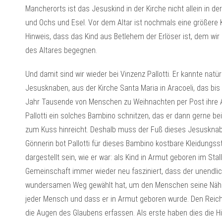
Mancherorts ist das Jesuskind in der Kirche nicht allein in 
und Ochs und Esel. Vor dem Altar ist nochmals eine größere Kr
Hinweis, dass das Kind aus Betlehem der Erlöser ist, dem wi
des Altares begegnen.
Und damit sind wir wieder bei Vinzenz Pallotti. Er kannte nat
Jesusknaben, aus der Kirche Santa Maria in Aracoeli, das bis
Jahr Tausende von Menschen zu Weihnachten per Post ihre A
Pallotti ein solches Bambino schnitzen, das er dann gerne b
zum Kuss hinreicht. Deshalb muss der Fuß dieses Jesusknabe
Gönnerin bot Pallotti für dieses Bambino kostbare Kleidungsst
dargestellt sein, wie er war: als Kind in Armut geboren im St
Gemeinschaft immer wieder neu fasziniert, dass der unendlic
wundersamen Weg gewählt hat, um den Menschen seine Nähe
jeder Mensch und dass er in Armut geboren wurde. Den Reich
die Augen des Glaubens erfassen. Als erste haben dies die H