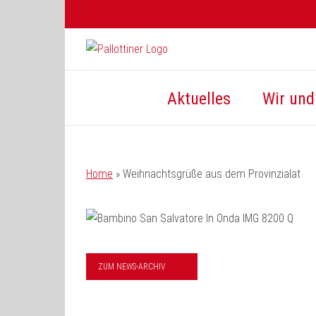
Zum
Inhalt
springen
Aktuelles
Wir und 
Home
»
Weihnachtsgrüße aus dem Provinzialat
ZUM NEWS-ARCHIV