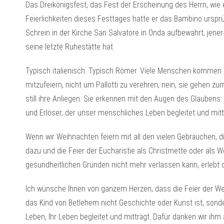
Das Dreikönigsfest, das Fest der Erscheinung des Herrn, wie es 
Feierlichkeiten dieses Festtages hatte er das Bambino ursprü
Schrein in der Kirche San Salvatore in Onda aufbewahrt, jener 
seine letzte Ruhestätte hat.
Typisch italienisch. Typisch Römer. Viele Menschen kommen in
mitzufeiern, nicht um Pallotti zu verehren, nein, sie gehen 
still ihre Anliegen. Sie erkennen mit den Augen des Glaubens: 
und Erlöser, der unser menschliches Leben begleitet und mitt
Wenn wir Weihnachten feiern mit all den vielen Gebräuchen, d
dazu und die Feier der Eucharistie als Christmette oder al
gesundheitlichen Gründen nicht mehr verlassen kann, erlebt 
Ich wünsche Ihnen von ganzem Herzen, dass die Feier der Wei
das Kind von Betlehem nicht Geschichte oder Kunst ist, sond
Leben, Ihr Leben begleitet und mitträgt. Dafür danken wir ihm