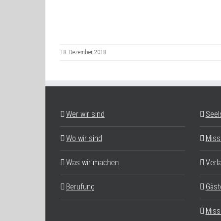
18. Dezember 2018
Wer wir sind
Seel
Wo wir sind
Miss
Was wir machen
Verl
Berufung
Gäst
Miss