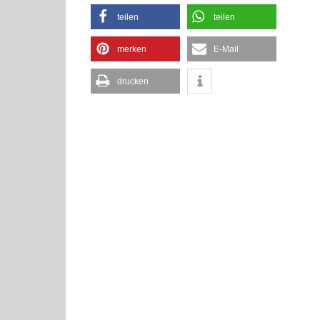
teilen
teilen
merken
E-Mail
drucken