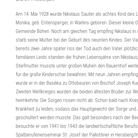
Am 14. Mai 1928 wurde Nikolaus Sauter als achtes Kind des 
Monika, geb. Entensperger, in Warlins geboren. Dieser kleine O
Gemeinde Böhen. Noch am gleichen Tag empfing Nikolaus in de
starb seine Mutter bei der Geburt des neunten Kindes. Der V
bereits zwei Jahre später riss der Tod auch den Vater plötzl
familiären Leids standen die frühen Lebensjahre von Nikolaus
Stiefmutter musste unter großen Mühen den Bauernhof weiterf
für die große Kinderschar bewähren. Mit neun Jahren empfing
wurde er in der Basilika zu Ottobeuren von Bischof Joseph K
Zweiten Weltkrieges wurden die beiden ältesten Brüder zur 
heimkehrte. Die Sorgen rissen nicht ab. Schon bald nach Kri
Krankheit zu leiden, sodass das Hauptgewicht der Sorge und 
geschultert werden musste. Das galt besonders nach der Bee
besuchte er von 1941 bis 1943 die landwirtschaftliche Beru
Spätberufenenseminar St. Josef der Pallottiner in Hersberg