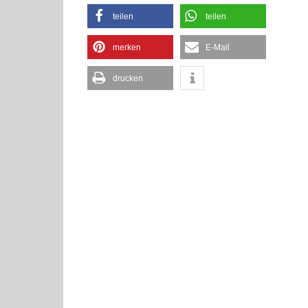
teilen
teilen
merken
E-Mail
drucken