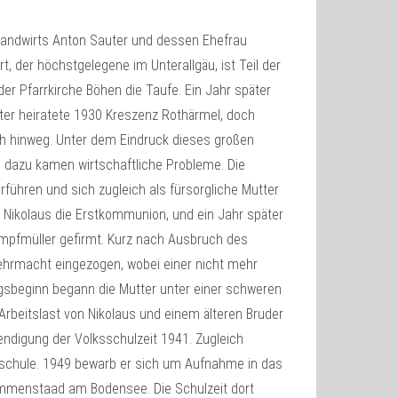
Landwirts Anton Sauter und dessen Ehefrau
rt, der höchstgelegene im Unterallgäu, ist Teil der
r Pfarrkirche Böhen die Taufe. Ein Jahr später
ater heiratete 1930 Kreszenz Rothärmel, doch
ich hinweg. Unter dem Eindruck dieses großen
, dazu kamen wirtschaftliche Probleme. Die
ühren und sich zugleich als fürsorgliche Mutter
 Nikolaus die Erstkommunion, und ein Jahr später
umpfmüller gefirmt. Kurz nach Ausbruch des
Wehrmacht eingezogen, wobei einer nicht mehr
egsbeginn begann die Mutter unter einer schweren
Arbeitslast von Nikolaus und einem älteren Bruder
ndigung der Volksschulzeit 1941. Zugleich
fsschule. 1949 bewarb er sich um Aufnahme in das
/Immenstaad am Bodensee. Die Schulzeit dort