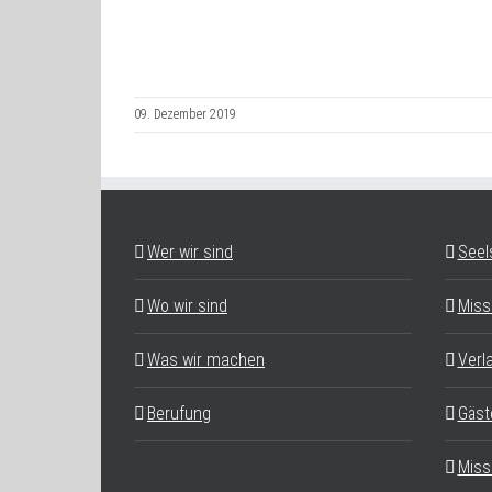
09. Dezember 2019
Wer wir sind
Seel
Wo wir sind
Miss
Was wir machen
Verl
Berufung
Gäst
Miss