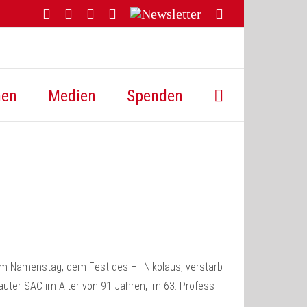
Facebook
YouTube
Instagram
Threads
Newsletter
E-
Mail
hen
Medien
Spenden
m Namenstag, dem Fest des Hl. Nikolaus, verstarb
auter SAC im Alter von 91 Jahren, im 63. Profess-