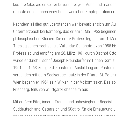
kostete Niko, wie er später bekundete, „viel Mühe und manch
musste er sich noch einer beschwerlichen Kropfoperation unt
Nachdem all dies gut überstanden war, bewarb er sich um Aufn
Untermerzbach bei Bamberg, das er am 1. Mai 1955 beginnen 
philosophischen Studien. Die erste Profess legte er am 1. Mai
Theologischen Hochschule Vallendar-Schönstatt von 1958 bis 1
Profess ab und empfing am 26. März 1961 durch Bischof Otto
wurde er durch Bischof Joseph Freundorfer im Hohen Dom zu 
1961 bis 1963 erfolgte die pastorale Ausbildung am Pastoralthe
verbunden mit dem Seelsorgseinsatz in der Pfarrei St. Peter 
Wien begann er 1964 sein Wirken in der Volksmission. Das soll
Friedberg, teils von Stuttgart-Hohenheim aus.
Mit großem Eifer, innerer Freude und unbesiegbarer Begeister
Süddeutschland, Österreich und Südtirol für die Erneuerung u