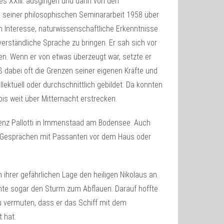
s XXIII. ausgingen und dann von den
 seiner philosophischen Seminararbeit 1958 über
n Interesse, naturwissenschaftliche Erkenntnisse
verständliche Sprache zu bringen. Er sah sich vor
gen. Wenn er von etwas überzeugt war, setzte er
ß dabei oft die Grenzen seiner eigenen Kräfte und
llektuell oder durchschnittlich gebildet. Da konnten
is weit über Mitternacht erstrecken.
nzenz Pallotti in Immenstaad am Bodensee. Auch
nen Gesprächen mit Passanten vor dem Haus oder
n ihrer gefährlichen Lage den heiligen Nikolaus an.
chte sogar den Sturm zum Abflauen. Darauf hoffte
zu vermuten, dass er das Schiff mit dem
 hat.