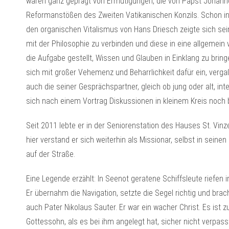
waren ganz geprägt von Ermutigungen, die von Papst Johanne
Reformanstößen des Zweiten Vatikanischen Konzils. Schon in
den organischen Vitalismus von Hans Driesch zeigte sich sei
mit der Philosophie zu verbinden und diese in eine allgemein 
die Aufgabe gestellt, Wissen und Glauben in Einklang zu brin
sich mit großer Vehemenz und Beharrlichkeit dafür ein, verga
auch die seiner Gesprächspartner, gleich ob jung oder alt, inte
sich nach einem Vortrag Diskussionen in kleinem Kreis noch b
Seit 2011 lebte er in der Seniorenstation des Hauses St. Vi
hier verstand er sich weiterhin als Missionar, selbst in sei
auf der Straße.
Eine Legende erzählt: In Seenot geratene Schiffsleute riefen i
Er übernahm die Navigation, setzte die Segel richtig und bra
auch Pater Nikolaus Sauter. Er war ein wacher Christ. Es ist 
Gottessohn, als es bei ihm angelegt hat, sicher nicht verpasst