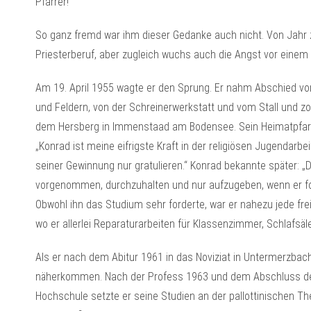
Pfarrer!“
So ganz fremd war ihm dieser Gedanke auch nicht. Von Jahr 
Priesterberuf, aber zugleich wuchs auch die Angst vor einem
Am 19. April 1955 wagte er den Sprung. Er nahm Abschied vo
und Feldern, von der Schreinerwerkstatt und vom Stall und z
dem Hersberg in Immenstaad am Bodensee. Sein Heimatpfarrer
„Konrad ist meine eifrigste Kraft in der religiösen Jugendarbeit
seiner Gewinnung nur gratulieren.“ Konrad bekannte später: „
vorgenommen, durchzuhalten und nur aufzugeben, wenn er fo
Obwohl ihn das Studium sehr forderte, war er nahezu jede fre
wo er allerlei Reparaturarbeiten für Klassenzimmer, Schlafsä
Als er nach dem Abitur 1961 in das Noviziat in Untermerzbach /
näherkommen. Nach der Profess 1963 und dem Abschluss des
Hochschule setzte er seine Studien an der pallottinischen Th