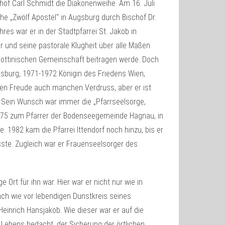
hof Carl Schmidt die Diakonenweihe. Am 16. Juli
he „Zwölf Apostel“ in Augsburg durch Bischof Dr.
es war er in der Stadtpfarrei St. Jakob in
er und seine pastorale Klugheit über alle Maßen
llottinischen Gemeinschaft beitragen werde. Doch
gsburg, 1971-1972 Königin des Friedens Wien,
ben Freude auch manchen Verdruss, aber er ist
. Sein Wunsch war immer die „Pfarrseelsorge,
r 1975 zum Pfarrer der Bodenseegemeinde Hagnau, in
. 1982 kam die Pfarrei Ittendorf noch hinzu, bis er
te. Zugleich war er Frauenseelsorger des
 Ort für ihn war. Hier war er nicht nur wie in
ch wie vor lebendigen Dunstkreis seines
 Heinrich Hansjakob. Wie dieser war er auf die
n Lebens bedacht, der Sicherung der örtlichen