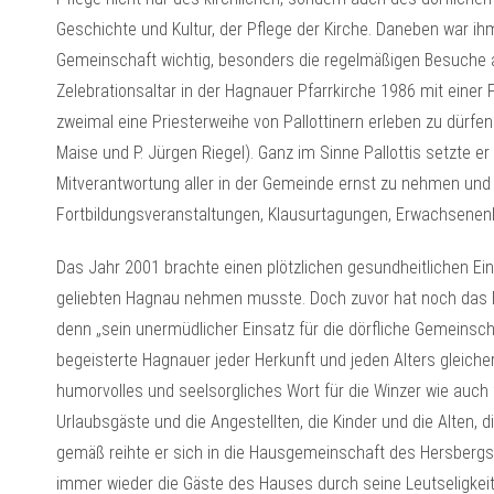
Geschichte und Kultur, der Pflege der Kirche. Daneben war ih
Gemeinschaft wichtig, besonders die regelmäßigen Besuche 
Zelebrationsaltar in der Hagnauer Pfarrkirche 1986 mit einer P
zweimal eine Priesterweihe von Pallottinern erleben zu dürfen
Maise und P. Jürgen Riegel). Ganz im Sinne Pallottis setzte er
Mitverantwortung aller in der Gemeinde ernst zu nehmen und 
Fortbildungsveranstaltungen, Klausurtagungen, Erwachsenen
Das Jahr 2001 brachte einen plötzlichen gesundheitlichen E
geliebten Hagnau nehmen musste. Doch zuvor hat noch das 
denn „sein unermüdlicher Einsatz für die dörfliche Gemeinsch
begeisterte Hagnauer jeder Herkunft und jeden Alters gleicher
humorvolles und seelsorgliches Wort für die Winzer wie auch
Urlaubsgäste und die Angestellten, die Kinder und die Alten,
gemäß reihte er sich in die Hausgemeinschaft des Hersbergs 
immer wieder die Gäste des Hauses durch seine Leutseligkeit,