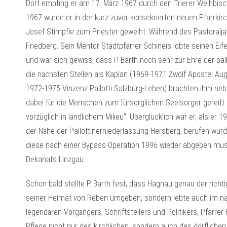
Dort empfing er am 17. März 1967 durch den Trierer Weihbisc
1967 wurde er in der kurz zuvor konsekrierten neuen Pfarrkirc
Josef Stimpfle zum Priester geweiht. Während des Pastoraljahr
Friedberg. Sein Mentor Stadtpfarrer Schineis lobte seinen Eif
und war sich gewiss, dass P. Barth noch sehr zur Ehre der pa
die nächsten Stellen als Kaplan (1969-1971 Zwölf Apostel Au
1972-1975 Vinzenz Pallotti Salzburg-Lehen) brachten ihm ne
dabei für die Menschen zum fürsorglichen Seelsorger gereift
vorzüglich in ländlichem Milieu“. Überglücklich war er, als e
der Nähe der Pallottinerniederlassung Hersberg, berufen wurde
diese nach einer Bypass-Operation 1996 wieder abgeben muss
Dekanats Linzgau.
Schon bald stellte P. Barth fest, dass Hagnau genau der richtige
seiner Heimat von Reben umgeben, sondern lebte auch im na
legendären Vorgängers, Schriftstellers und Politikers, Pfarrer
Pflege nicht nur des kirchlichen, sondern auch des dörfliche