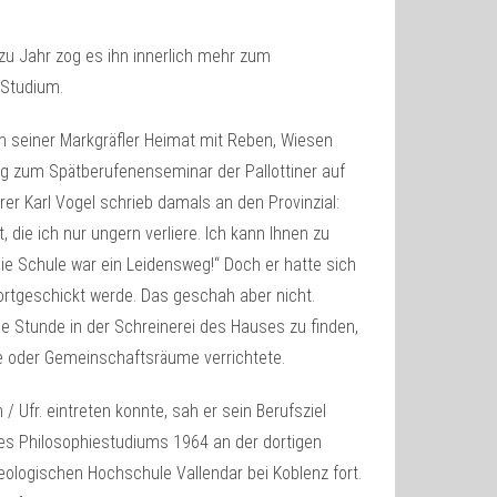
zu Jahr zog es ihn innerlich mehr zum
 Studium.
n seiner Markgräfler Heimat mit Reben, Wiesen
og zum Spätberufenenseminar der Pallottiner auf
 Karl Vogel schrieb damals an den Provinzial:
, die ich nur ungern verliere. Ich kann Ihnen zu
Die Schule war ein Leidensweg!“ Doch er hatte sich
rtgeschickt werde. Das geschah aber nicht.
ie Stunde in der Schreinerei des Hauses zu finden,
le oder Gemeinschaftsräume verrichtete.
 Ufr. eintreten konnte, sah er sein Berufsziel
 Philosophiestudiums 1964 an der dortigen
eologischen Hochschule Vallendar bei Koblenz fort.