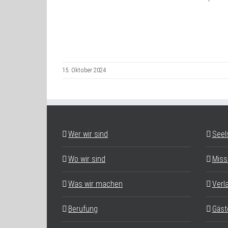
15. Oktober 2024
Wer wir sind
Seel
Wo wir sind
Miss
Was wir machen
Verl
Berufung
Gäst