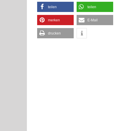
teilen
teilen
merken
E-Mail
drucken