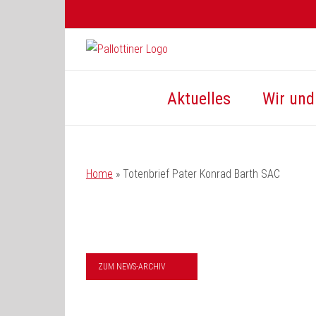
Zum
Inhalt
springen
Aktuelles
Wir und 
Home
»
Totenbrief Pater Konrad Barth SAC
ZUM NEWS-ARCHIV