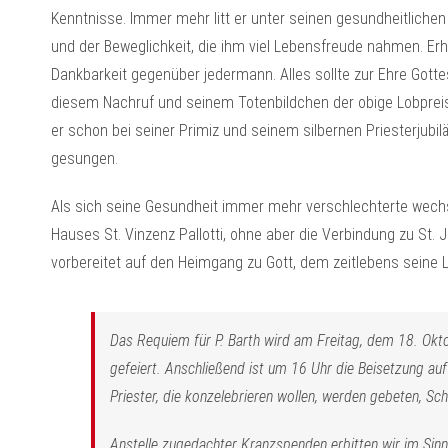
Kenntnisse. Immer mehr litt er unter seinen gesundheitlich
und der Beweglichkeit, die ihm viel Lebensfreude nahmen. Erha
Dankbarkeit gegenüber jedermann. Alles sollte zur Ehre Gott
diesem Nachruf und seinem Totenbildchen der obige Lobpreis
er schon bei seiner Primiz und seinem silbernen Priesterjub
gesungen.
Als sich seine Gesundheit immer mehr verschlechterte wechs
Hauses St. Vinzenz Pallotti, ohne aber die Verbindung zu St. 
vorbereitet auf den Heimgang zu Gott, dem zeitlebens seine L
Das Requiem für P. Barth wird am Freitag, dem 18. Okt
gefeiert. Anschließend ist um 16 Uhr die Beisetzung a
Priester, die konzelebrieren wollen, werden gebeten, Sch
Anstelle zugedachter Kranzspenden erbitten wir im Sinn