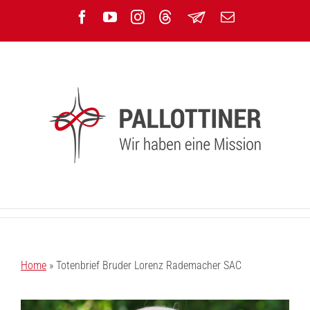
Zum
Facebook
YouTube
Instagram
Threads
Newsletter
E-
Inhalt
Mail
springen
Home
»
Totenbrief Bruder Lorenz Rademacher SAC