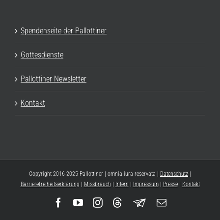
Spendenseite der Pallottiner
Gottesdienste
Pallottiner Newsletter
Kontakt
Copyright 2016-2025 Pallottiner | omnia iura reservata |
Datenschutz
|
Barrierefreiheitserklärung
|
Missbrauch
|
Intern
|
Impressum
|
Presse
|
Kontakt
Facebook
YouTube
Instagram
Threads
Newsletter
E-
Mail