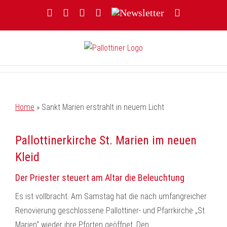
Zum
Facebook
YouTube
Instagram
Threads
Newsletter
E-
Inhalt
Mail
springen
Home
»
Sankt Marien erstrahlt in neuem Licht
Pallottinerkirche St. Marien im neuen
Kleid
Der Priester steuert am Altar die Beleuchtung
Es ist vollbracht. Am Samstag hat die nach umfangreicher
Renovierung geschlossene Pallottiner- und Pfarrkirche „St.
Marien“ wieder ihre Pforten geöffnet. Den