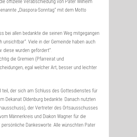
e offizielle Verabschiedung von Pater Wilhelm
genannte „Diaspora-Sonntag“ mit dem Motto
ss bei allen bedankte die seinen Weg mitgegangen
ch unsichtbar“. Viele in der Gemeinde haben auch
. diese wurden gefördert“.
htig die Gremien (Pfarreirat und
heidungen, egal welcher Art, besser und leichter
teil, der sich am Schluss des Gottesdienstes für
 im Dekanat Oldenburg bedankte. Danach nutzten
henausschuss), der Vertreter des Ortsausschusses
 vom Männerkreis und Diakon Wagner für die
ar persönliche Dankesworte. Alle wünschten Pater