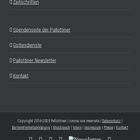
Zeitschriften
Spendenseite der Pallottiner
Gottesdienste
Pallottiner Newsletter
Kontakt
Copyright 2016-2025 Pallottiner | omnia iura reservata |
Datenschutz
|
Barrierefreiheitserklärung
|
Missbrauch
|
Intern
|
Impressum
|
Presse
|
Kontakt
Facebook
YouTube
Instagram
Threads
Newsletter
E-