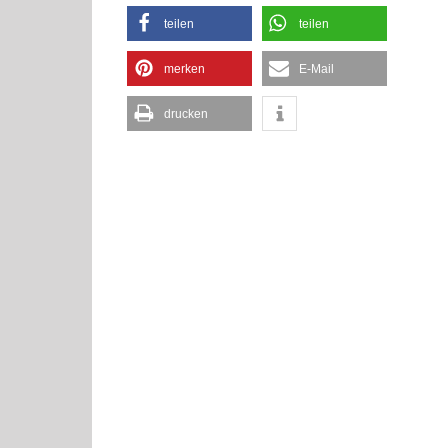
teilen
teilen
merken
E-Mail
drucken