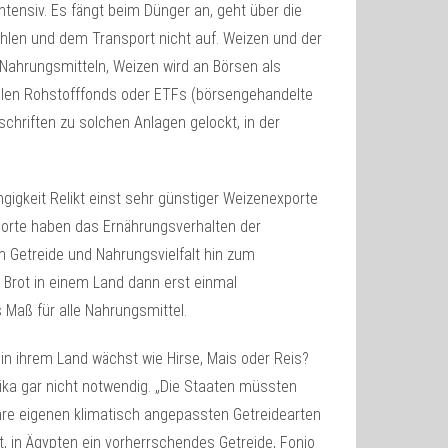
tensiv. Es fängt beim Dünger an, geht über die
hlen und dem Transport nicht auf. Weizen und der
 Nahrungsmitteln, Weizen wird an Börsen als
vielen Rohstofffonds oder ETFs (börsengehandelte
chriften zu solchen Anlagen gelockt, in der
ängigkeit Relikt einst sehr günstiger Weizenexporte
porte haben das Ernährungsverhalten der
 Getreide und Nahrungsvielfalt hin zum
 Brot in einem Land dann erst einmal
s Maß für alle Nahrungsmittel.
 in ihrem Land wächst wie Hirse, Mais oder Reis?
frika gar nicht notwendig. „Die Staaten müssten
re eigenen klimatisch angepassten Getreidearten
, in Ägypten ein vorherrschendes Getreide, Fonio