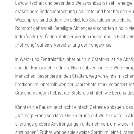
Landwirtschaft und besonders Weizenanbau ist sehr energiein
maschinelle Bodenbearbeitung und Ernte und hört bei den Mü
Weizenpreis sind zudem ein beliebtes Spekulationsobjekt bei
Rohstoff gehandelt. Beteiligte Aktiengesellschaften sind in 
Indexfonds) zu finden. Anleger werden momentan in Fachzeits
„Hoffnung“ auf eine Verschärfung der Hungerkrise.
In West- und Zentralafrika, aber auch in Ostafrika ist die Abh
aus der Europäischen Union. Hoch subventionierte Weizenim
Menschen, besonders in den Städten, weg von einheimischem
Brotkonsum innerhalb weniger Jahrzehnte stark verändert. Ist
Grundnahrungsmittel, ist der Brotpreis ähnlich wie bei uns da
Könnten die Bauern jetzt nicht einfach Getreide anbauen, das
„Ja“, sagt Francisco Marí. Die Fixierung auf Weizen wäre in A
allerdings größere Anstrengungen unternehmen, um wieder ih
anzubauen.“ Früher war beispielsweise Sorghum, eine Hirseart