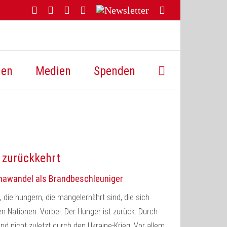
Facebook
YouTube
Instagram
Threads
Newsletter
E-
Mail
hen
Medien
Spenden
 zurückkehrt
mawandel als Brandbeschleuniger
 die hungern, die mangelernährt sind, die sich
n Nationen. Vorbei. Der Hunger ist zurück. Durch
 nicht zuletzt durch den Ukraine-Krieg. Vor allem