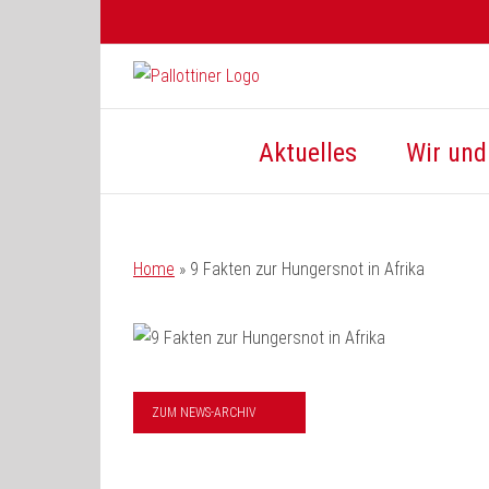
Zum
Inhalt
springen
Aktuelles
Wir und 
Home
»
9 Fakten zur Hungersnot in Afrika
ZUM NEWS-ARCHIV