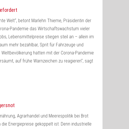
gefordert
amte Welt“, betont Marlehn Thieme, Präsidentin der
 Corona-Pandemie das Wirtschaftswachstum vieler
bs, Lebensmittelpreise stiegen steil an – allein im
kaum mehr bezahlbar, Sprit für Fahrzeuge und
er Weltbevölkerung hatten mit der Corona-Pandemie
rsäumt, auf frühe Warnzeichen zu reagieren“, sagt
gersnot
rnährung, Agrarhandel und Meerespolitik bei Brot
die Energiepreise gekoppelt ist. Denn industrielle